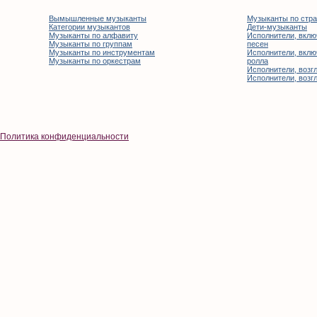
Вымышленные музыканты
Музыканты по стр
Категории музыкантов
Дети-музыканты
Музыканты по алфавиту
Исполнители, вклю
Музыканты по группам
песен
Музыканты по инструментам
Исполнители, вклю
Музыканты по оркестрам
ролла
Исполнители, возгл
Исполнители, возгл
Политика конфиденциальности