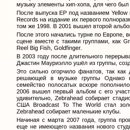
музыку элементы хип-хопа, для чего был 
После выпуска EP под названием Yellow 
Records на издание их первого полнораз
том же 1998. В 2001 вышел второй альбом
После этого начались турне по Европе, 
сцене вместе с такими группами, как Gr
Reel Big Fish, Goldfinger.
В 2003 году после длительного перерыв
Джастин Мауриэлло ушёл из группы, созда
Это сильно огорчило фанатов, так как
решающей в музыке группы Однако н
семейство полосатых вскоре пополнило
2006 вышел первый альбом с его участ
удивительно, Zebrahead собирает стади
США Broadcast To The World стал зол
Zebrahead собирает маленькие клубы.
Начиная с марта 2007 года, группа про
еще не имеющего названия нового студи