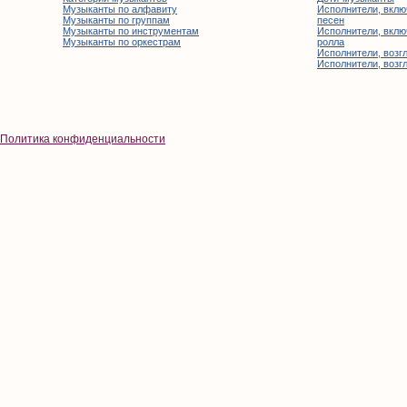
Музыканты по алфавиту
Исполнители, вклю
Музыканты по группам
песен
Музыканты по инструментам
Исполнители, вклю
Музыканты по оркестрам
ролла
Исполнители, возгл
Исполнители, возгл
Политика конфиденциальности