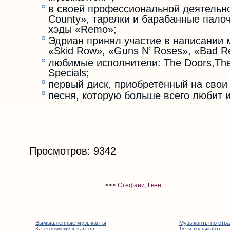
в своей профессиональной деятельн
County», тарелки и барабанные палоч
хэды «Remo»;
Эдриан принял участие в написании 
«Skid Row», «Guns N’ Roses», «Bad Re
любимые исполнители: The Doors,The 
Specials;
первый диск, приобретённый на свои
песня, которую больше всего любит ис
Просмотров: 9342
<<<
Стефани, Гвен
Вымышленные музыканты
Музыканты по стр
Категории музыкантов
Дети-музыканты