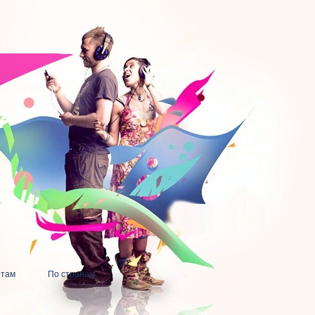
нтам
По странам