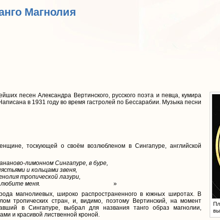
Танго Магнолия
йших песен Александра Вертинского, русского поэта и певца, кумира
Написана в 1931 году во время гастролей по Бессарабии. Музыка песни
енщине, тоскующей о своём возлюбленом в Сингапуре, английской
ананово-лимонном Сингапуре, в буре,
ястьями и кольцами звеня,
гнолия тропической лазури,
 любите меня.
»
рода магнолиевых, широко распространенного в южных широтах. В
лом тропических стран, и, видимо, поэтому Вертинский, на момент
Пл
авший в Сингапуре, выбрал для названия танго образ магнолии,
вы
ми и красивой лиственной кроной.