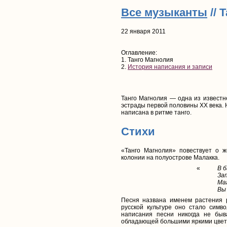
Все музыканты
// 
22 января 2011
Оглавление:
1. Танго Магнолия
2.
История написания и записи
Танго Магнолия — одна из известне
эстрады первой половины XX века. 
написана в ритме танго.
Стихи
«Танго Магнолия» повествует о ж
колонии на полуострове Малакка.
«
В б
Зап
Ма
Вы
Песня названа именем растения 
русской культуре оно стало симво
написания песни никогда не быв
обладающей большими яркими цвета