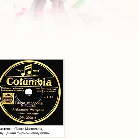
астинка «Танго Магнолия»,
пущенная фирмой «Колумбия»