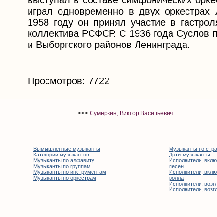
выступал в составе симфонических оркес
играл одновременно в двух оркестрах
1958 году он принял участие в гастро
коллектива РСФСР. С 1936 года Суслов 
и Выборгского районов Ленинграда.
Просмотров: 7722
<<<
Сумеркин, Виктор Васильевич
Вымышленные музыканты
Музыканты по стр
Категории музыкантов
Дети-музыканты
Музыканты по алфавиту
Исполнители, вклю
Музыканты по группам
песен
Музыканты по инструментам
Исполнители, вклю
Музыканты по оркестрам
ролла
Исполнители, возгл
Исполнители, возгл