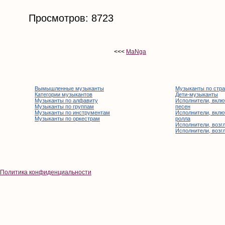
Просмотров: 8723
<<<
MaNga
Вымышленные музыканты
Музыканты по стр
Категории музыкантов
Дети-музыканты
Музыканты по алфавиту
Исполнители, вклю
Музыканты по группам
песен
Музыканты по инструментам
Исполнители, вклю
Музыканты по оркестрам
ролла
Исполнители, возгл
Исполнители, возгл
Политика конфиденциальности