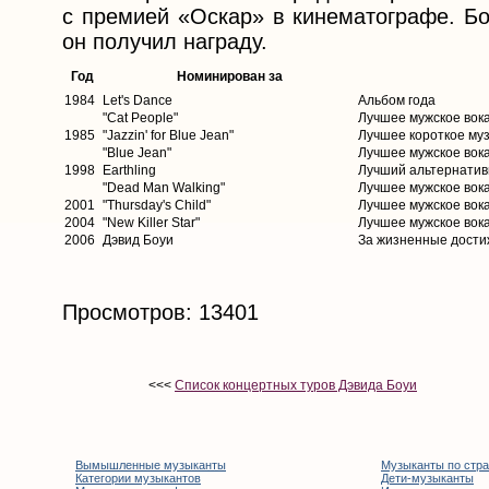
с премией «Оскар» в кинематографе. Бо
он получил награду.
Год
Номинирован за
1984
Let's Dance
Альбом года
"Cat People"
Лучшее мужское вок
1985
"Jazzin' for Blue Jean"
Лучшее короткое му
"Blue Jean"
Лучшее мужское вок
1998
Earthling
Лучший альтернати
"Dead Man Walking"
Лучшее мужское вок
2001
"Thursday's Child"
Лучшее мужское вок
2004
"New Killer Star"
Лучшее мужское вок
2006
Дэвид Боуи
За жизненные дост
Просмотров: 13401
<<<
Список концертных туров Дэвида Боуи
Вымышленные музыканты
Музыканты по стр
Категории музыкантов
Дети-музыканты