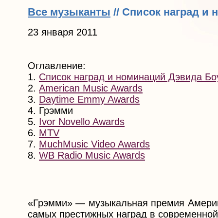
Все музыканты
// Список наград и
23 января 2011
Оглавление:
1.
Список наград и номинаций Дэвида Бо
2.
American Music Awards
3.
Daytime Emmy Awards
4. Грэмми
5.
Ivor Novello Awards
6.
MTV
7.
MuchMusic Video Awards
8.
WB Radio Music Awards
«Грэмми» — музыкальная премия Америка
самых престижных наград в современной