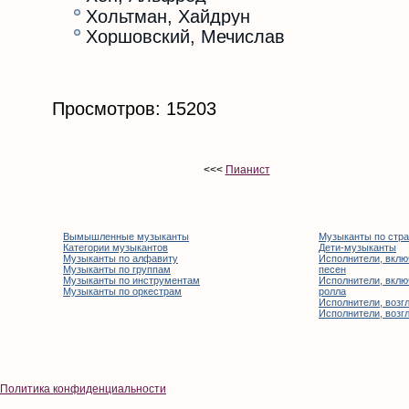
Хольтман, Хайдрун
Хоршовский, Мечислав
Просмотров: 15203
<<<
Пианист
Вымышленные музыканты
Музыканты по стр
Категории музыкантов
Дети-музыканты
Музыканты по алфавиту
Исполнители, вклю
Музыканты по группам
песен
Музыканты по инструментам
Исполнители, вклю
Музыканты по оркестрам
ролла
Исполнители, возгл
Исполнители, возгл
Политика конфиденциальности