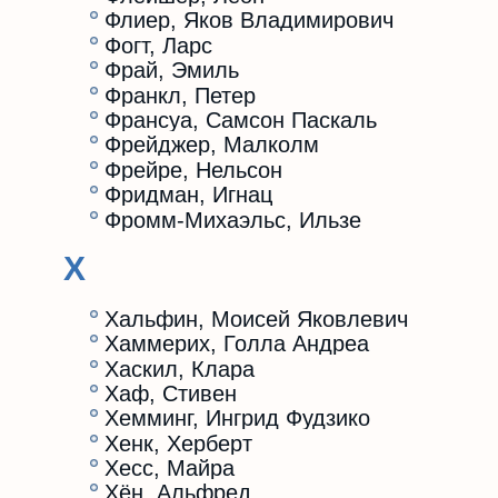
Флиер, Яков Владимирович
Фогт, Ларс
Фрай, Эмиль
Франкл, Петер
Франсуа, Самсон Паскаль
Фрейджер, Малколм
Фрейре, Нельсон
Фридман, Игнац
Фромм-Михаэльс, Ильзе
Х
Хальфин, Моисей Яковлевич
Хаммерих, Голла Андреа
Хаскил, Клара
Хаф, Стивен
Хемминг, Ингрид Фудзико
Хенк, Херберт
Хесс, Майра
Хён, Альфред