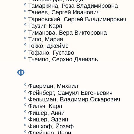
Тамаркина, Роза Владимировна
Танеев, Сергей Иванович
Тарновский, Сергей Владимирович
Таузиг, Карл
Тиманова, Вера Викторовна
Типо, Мария
Токко, Джеймс
Тофано, Густаво
Тьемпо, Серхио Даниэль
Ф
Фаерман, Михаил
Фейнберг, Самуил Евгеньевич
Фельцман, Владимир Оскарович
Фильч, Карл
Фишер, Анни
Фишер, Эдвин
Фишхоф, Йозеф
Флейшер, Леон