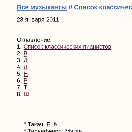
Все музыканты
// Список классичес
23 января 2011
Оглавление:
1.
Список классических пианистов
2.
В
3.
Д
4.
Л
5.
Н
6.
Р
7. Т
8.
Ш
Такач, Енё
Тальяферро, Магда