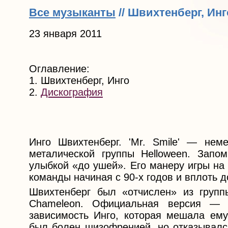
Все музыканты
// Швихтенберг, Инг
23 января 2011
Оглавление:
1. Швихтенберг, Инго
2.
Дискография
Инго Швихтенберг. 'Mr. Smile' — нем
металической группы Helloween. Запо
улыбкой «до ушей». Его манеру игры на
команды начиная с 90-х годов и вплоть 
Швихтенберг был «отчислен» из груп
Chameleon. Официальная версия — о
зависимость Инго, которая мешала ему
был болен шизофренией, но отказывался