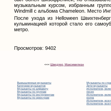
музыкальным курсом, избранным групп
Windmill с альбома Chameleon. Место Инг
После ухода из Helloween Швихтенбер
кульминацией которой стало его самоуб
метро.
Просмотров: 9402
<<<
Шведлер, Максимилиан
Вымышленные музыканты
Музыканты по стр
Категории музыкантов
Дети-музыканты
Музыканты по алфавиту
Исполнители, вклю
Музыканты по группам
песен
Музыканты по инструментам
Исполнители, вклю
Музыканты по оркестрам
ролла
Исполнители, возгл
Исполнители, возгл