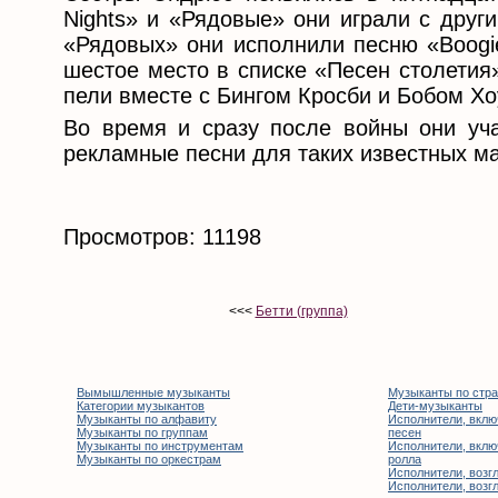
Nights» и «Рядовые» они играли с друг
«Рядовых» они исполнили песню «Boogie
шестое место в списке «Песен столетия
пели вместе с Бингом Кросби и Бобом Хо
Во время и сразу после войны они уч
рекламные песни для таких известных мар
Просмотров: 11198
<<<
Бетти (группа)
Вымышленные музыканты
Музыканты по стр
Категории музыкантов
Дети-музыканты
Музыканты по алфавиту
Исполнители, вклю
Музыканты по группам
песен
Музыканты по инструментам
Исполнители, вклю
Музыканты по оркестрам
ролла
Исполнители, возгл
Исполнители, возгл