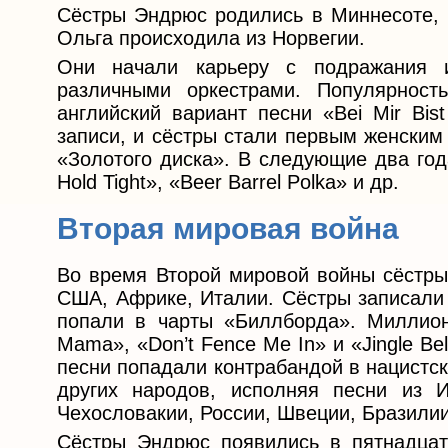
Сёстры Эндрюс родились в Миннесоте, и
Ольга происходила из Норвегии.
Они начали карьеру с подражания и
различными оркестрами. Популярност
английский вариант песни «Bei Mir Bi
записи, и сёстры стали первым женским
«Золотого диска». В следующие два года
Hold Tight», «Beer Barrel Polka» и др.
Вторая мировая война
Во время Второй мировой войны сёстры
США, Африке, Италии. Сёстры записали 
попали в чарты «Биллборда». Миллионн
Mama», «Don’t Fence Me In» и «Jingle Be
песни попадали контрабандой в нацистс
других народов, исполняя песни из И
Чехословакии, России, Швеции, Бразилии
Сёстры Эндрюс появились в пятнадцат