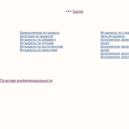
<<<
Saosin
Вымышленные музыканты
Музыканты по стр
Категории музыкантов
Дети-музыканты
Музыканты по алфавиту
Исполнители, вклю
Музыканты по группам
песен
Музыканты по инструментам
Исполнители, вклю
Музыканты по оркестрам
ролла
Исполнители, возгл
Исполнители, возгл
Политика конфиденциальности