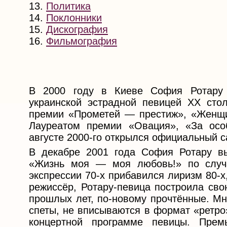
13.
Политика
14.
Поклонники
15.
Дискография
16.
Фильмография
В 2000 году в Киеве София Ротару 
украинской эстрадной певицей XX сто
премии «Прометей — престиж», «Женщи
Лауреатом премии «Овация», «За осо
августе 2000-го открылся официальный с
В декабре 2001 года София Ротару в
«Жизнь моя — моя любовь!» по случа
экспрессии 70-х прибавился лиризм 80-х,
режиссёр, Ротару-певица построила св
прошлых лет, по-новому прочтённые. Мн
спеты, не вписываются в формат «ретро
концертной программе певицы. Прем