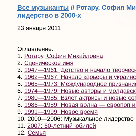
Все музыканты
// Ротару, София М
лидерство в 2000-х
23 января 2011
Оглавление:
1.
Ротару, София Михайловна
2.
Сценическое имя
3.
1947—1961: Детство и начало творческ
4.
1962—1967: Начало карьеры и украинс
5.
1968—1973: Международное признани
6.
1974—1979: Новые авторы и молдавск
7.
1980—1985: Взлёт актрисы и новые со
8.
1986—1989: Новая волна — европоп и
9.
1991—1999: Новое время
10. 2000—2006: Музыкальное лидерство 
11.
2007: 60-летний юбилей
12.
Семья