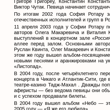
Григоре Григореу, Константин Констан
Виктор Чутак. Певица начинает сотрудни
По итогам 2002 года София Ротару з
отечественных исполнителей и групп в Ро
11 апреля 2003 года у Софии Ротару п
авторов Олега Макаревича и Виталия К
выступлений в концертном зале «Россия
аллее перед залом. Основными автора
Руслан Квинта, Олег Макаревич и Конста
этом же году вышел альбом-посвящение
новыми песнями и аранжировками на ук
«Листопад».
В 2004 году, после четырёхлетнего пе
концерта в Чикаго и Атлантик-Сити, гд
театре-казино Тадж-Махал . Дважды по
аферисты — без ведома певицы они объ
и с успехом продавали билеты.
В 2004 году вышел альбом «Небо — эт
2005 году — «Я же его любила».