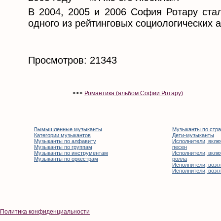
В 2004, 2005 и 2006 София Ротару ста
одного из рейтинговых социологических а
Просмотров: 21343
<<<
Романтика (альбом Софии Ротару)
Вымышленные музыканты
Музыканты по стр
Категории музыкантов
Дети-музыканты
Музыканты по алфавиту
Исполнители, вклю
Музыканты по группам
песен
Музыканты по инструментам
Исполнители, вклю
Музыканты по оркестрам
ролла
Исполнители, возгл
Исполнители, возгл
Политика конфиденциальности