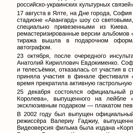
российско-украинских культурных связей»
17 августа в Ялте, на Дне города, Софи
стадионе «Авангард» шоу со световыми
специально привезенными из Киева.
ремастеризированные версии альбомов «
тиража вышла в подарочном оформл
автографом.
23 октября, после очередного инсуль
Анатолий Кириллович Евдокименко. Соф
и телесъёмки, отказалась от участия в 
приняла участия в финале фестиваля «
время прекратила активную гастрольную
25 декабря состоялся официальный 
Королева», выпущенного на лейбле 
эксклюзивным подарком — плакатом пев
В 2002 году был выпущен официальный
режиссёра Валериу Гаджиу, выпущенн
Видеоверсия фильма была издана «Корп