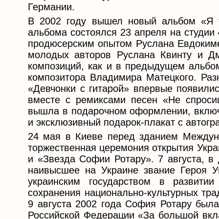
Германии.
В 2002 году вышел новый альбом «Я 
альбома состоялся 23 апреля на студии
продюсерским опытом Руслана Евдокиме
молодых авторов Руслана Квинту и Д
композиций, как и в предыдущем альбо
композитора Владимира Матецкого. Раз
«Девчонки с гитарой» впервые появилис
вместе с ремиксами песен «Не спроси
вышла в подарочном оформлении, включ
и эксклюзивный подарок-плакат с автог
24 мая в Киеве перед зданием Междуна
торжественная церемония открытия Укра
и «Звезда Софии Ротару». 7 августа, в
наивысшее на Украине звание Героя У
украинским государством в развитии
сохранения национально-культурных тра
9 августа 2002 года София Ротару был
Российской Федерации «За большой вкла