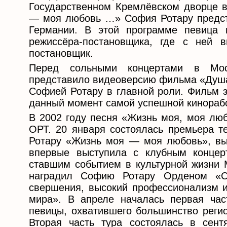
Государственном Кремлёвском дворце 
— моя любовь …» София Ротару предста
Германии. В этой программе певица 
режиссёра-постановщика, где с ней 
постановщик.
Перед сольными концертами в Моск
представило видеоверсию фильма «Душа»
Софией Ротару в главной роли. Фильм з
данный момент самой успешной кинорабо
В 2002 году песня «Жизнь моя, моя люб
ОРТ. 20 января состоялась премьера 
Ротару «Жизнь моя — моя любовь», вы
впервые выступила с клубным концер
ставшим событием в культурной жизни 
наградил Софию Ротару Орденом «С
свершения, высокий профессионализм 
мира». В апреле началась первая част
певицы, охватившего большинство регио
Вторая часть тура состоялась в сент