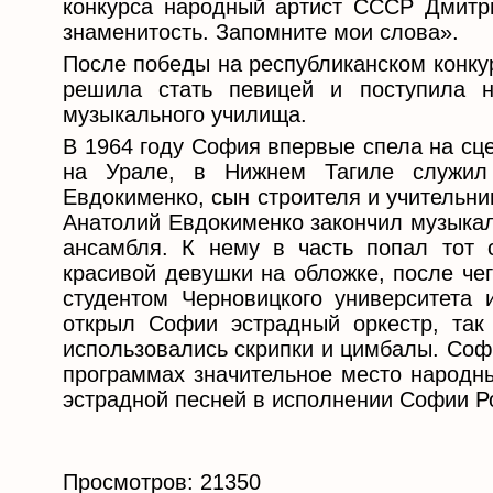
конкурса народный артист СССР Дмитр
знаменитость. Запомните мои слова».
После победы на республиканском конку
решила стать певицей и поступила н
музыкального училища.
В 1964 году София впервые спела на сц
на Урале, в Нижнем Тагиле служил
Евдокименко, сын строителя и учительни
Анатолий Евдокименко закончил музыкал
ансамбля. К нему в часть попал тот
красивой девушки на обложке, после че
студентом Черновицкого университета 
открыл Софии эстрадный оркестр, так
использовались скрипки и цимбалы. Соф
программах значительное место народн
эстрадной песней в исполнении Софии Р
Просмотров: 21350