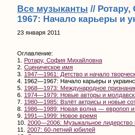
Все музыканты
// Ротару
1967: Начало карьеры и 
23 января 2011
Оглавление:
1.
Ротару, София Михайловна
2.
Сценическое имя
3.
1947—1961: Детство и начало творческ
4. 1962—1967: Начало карьеры и украин
5.
1968—1973: Международное признани
6.
1974—1979: Новые авторы и молдавск
7.
1980—1985: Взлёт актрисы и новые со
8.
1986—1989: Новая волна — европоп и
9.
1991—1999: Новое время
10.
2000—2006: Музыкальное лидерство 
11.
2007: 60-летний юбилей