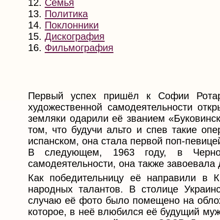
12.
Семья
13.
Политика
14.
Поклонники
15.
Дискография
16.
Фильмография
Первый успех пришёл к Софии Ротар
художественной самодеятельности откр
земляки одарили её званием «Буковинск
том, что будучи альто и спев такие оп
испанском, она стала первой поп-певице
В следующем, 1963 году, в Чернов
самодеятельности, она также завоевала 
Как победительницу её направили в К
народных талантов. В столице Украин
случаю её фото было помещено на облож
которое, в неё влюбился её будущий му