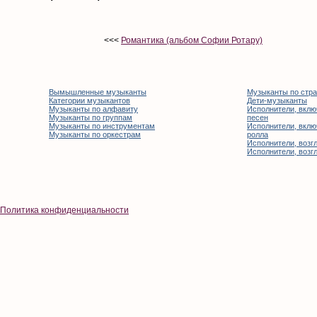
<<<
Романтика (альбом Софии Ротару)
Вымышленные музыканты
Музыканты по стр
Категории музыкантов
Дети-музыканты
Музыканты по алфавиту
Исполнители, вклю
Музыканты по группам
песен
Музыканты по инструментам
Исполнители, вклю
Музыканты по оркестрам
ролла
Исполнители, возгл
Исполнители, возгл
Политика конфиденциальности