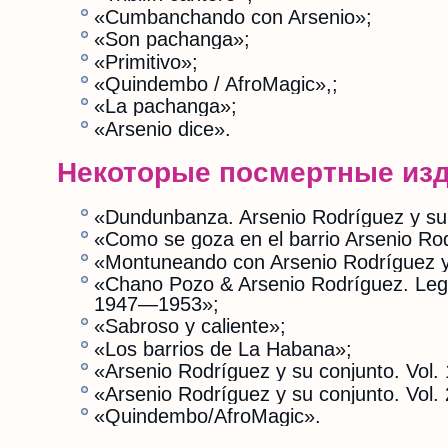
«Cumbanchando con Arsenio»;
«Son pachanga»;
«Primitivo»;
«Quindembo / AfroMagic»,;
«La pachanga»;
«Arsenio dice».
Некоторые посмертные из
«Dundunbanza. Arsenio Rodríguez y s
«Como se goza en el barrio Arsenio Ro
«Montuneando con Arsenio Rodríguez y
«Chano Pozo & Arsenio Rodríguez. Lege
1947—1953»;
«Sabroso y caliente»;
«Los barrios de La Habana»;
«Arsenio Rodríguez y su conjunto. Vol. 
«Arsenio Rodríguez y su conjunto. Vol. 
«Quindembo/AfroMagic».