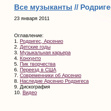
Все музыканты
// Родриг
23 января 2011
Оглавление:
1.
Родригес, Арсенио
2.
Детские годы
3.
Музыкальная карьера
4.
Конхунто
5.
Пик творчества
6.
Переезд в США
7.
Современники об Арсенио
8.
Наследие Арсенио Родригеса
9. Дискография
10.
Видео