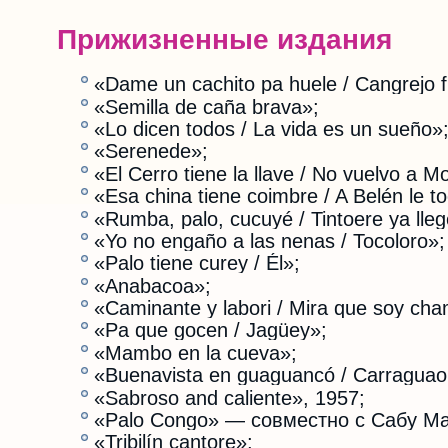
Прижизненные издания
«Dame un cachito pa huele / Cangrejo 
«Semilla de caña brava»;
«Lo dicen todos / La vida es un sueño»
«Serenede»;
«El Cerro tiene la llave / No vuelvo a M
«Esa china tiene coimbre / A Belén le t
«Rumba, palo, cucuyé / Tintoere ya lleg
«Yo no engaño a las nenas / Tocoloro»;
«Palo tiene curey / Él»;
«Anabacoa»;
«Caminante y labori / Mira que soy ch
«Pa que gocen / Jagüey»;
«Mambo en la cueva»;
«Buenavista en guaguancó / Carraguao 
«Sabroso and caliente», 1957;
«Palo Congo» — совместно с Сабу М
«Tribilín cantore»;