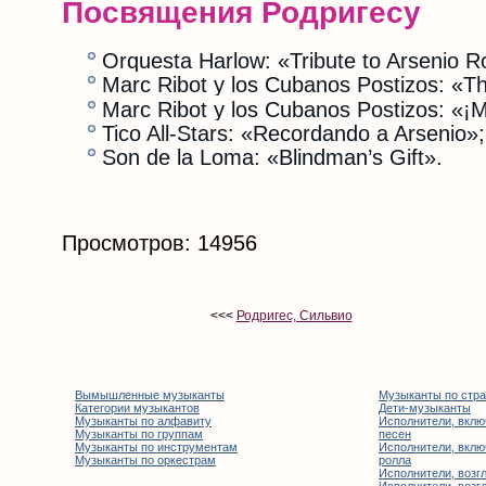
Посвящения Родригесу
Orquesta Harlow: «Tribute to Arsenio R
Marc Ribot y los Cubanos Postizos: «T
Marc Ribot y los Cubanos Postizos: «¡M
Tico All-Stars: «Recordando a Arsenio»;
Son de la Loma: «Blindman’s Gift».
Просмотров: 14956
<<<
Родригес, Сильвио
Вымышленные музыканты
Музыканты по стр
Категории музыкантов
Дети-музыканты
Музыканты по алфавиту
Исполнители, вклю
Музыканты по группам
песен
Музыканты по инструментам
Исполнители, вклю
Музыканты по оркестрам
ролла
Исполнители, возгл