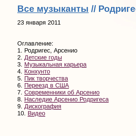
Все музыканты
// Родриг
23 января 2011
Оглавление:
1. Родригес, Арсенио
2.
Детские годы
3.
Музыкальная карьера
4.
Конхунто
5.
Пик творчества
6.
Переезд в США
7.
Современники об Арсенио
8.
Наследие Арсенио Родригеса
9.
Дискография
10.
Видео