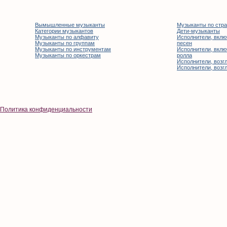
Вымышленные музыканты
Музыканты по стр
Категории музыкантов
Дети-музыканты
Музыканты по алфавиту
Исполнители, вклю
Музыканты по группам
песен
Музыканты по инструментам
Исполнители, вклю
Музыканты по оркестрам
ролла
Исполнители, возгл
Исполнители, возгл
Политика конфиденциальности