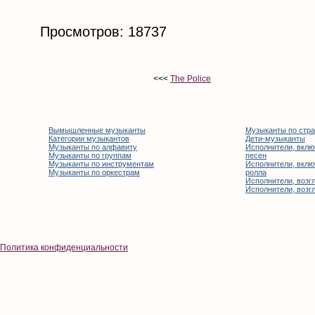
Просмотров: 18737
<<<
The Police
Вымышленные музыканты
Музыканты по стр
Категории музыкантов
Дети-музыканты
Музыканты по алфавиту
Исполнители, вклю
Музыканты по группам
песен
Музыканты по инструментам
Исполнители, вклю
Музыканты по оркестрам
ролла
Исполнители, возгл
Исполнители, возгл
Политика конфиденциальности