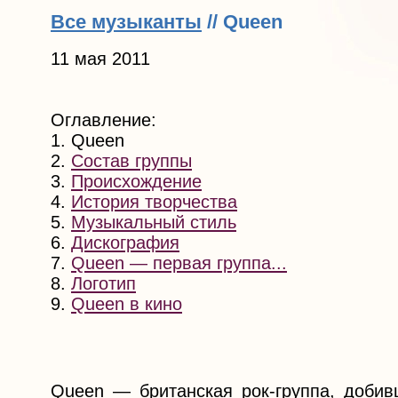
Все музыканты
// Queen
11 мая 2011
Оглавление:
1. Queen
2.
Состав группы
3.
Происхождение
4.
История творчества
5.
Музыкальный стиль
6.
Дискография
7.
Queen — первая группа...
8.
Логотип
9.
Queen в кино
Queen — британская рок-группа, добив