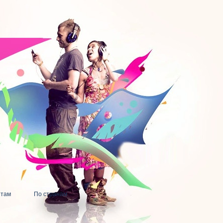
нтам
По странам