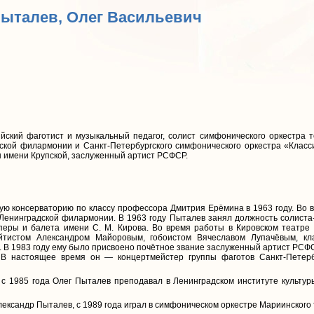
Пыталев, Олег Васильевич
ский фаготист и музыкальный педагог, солист симфонического оркестра 
кой филармонии и Санкт-Петербургского симфонического оркестра «Класс
ы имени Крупской, заслуженный артист РСФСР.
ую консерваторию по классу профессора Дмитрия Ерёмина в 1963 году. Во в
Ленинградской филармонии. В 1963 году Пыталев занял должность солиста
еры и балета имени С. М. Кирова. Во время работы в Кировском театре 
йтистом Александром Майоровым, гобоистом Вячеславом Лупачёвым, к
В 1983 году ему было присвоено почётное звание заслуженный артист РСФС
В настоящее время он — концертмейстер группы фаготов Санкт-Петербу
ь с 1985 года Олег Пыталев преподавал в Ленинградском институте культур
ксандр Пыталев, с 1989 года играл в симфоническом оркестре Мариинского 