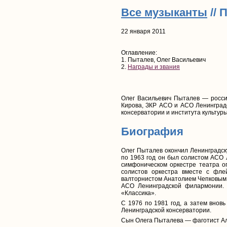
Все музыканты
// 
22 января 2011
Оглавление:
1. Пыталев, Олег Васильевич
2.
Награды и звания
Олег Васильевич Пыталев — россий
Кирова, ЗКР АСО и АСО Ленинградс
консерватории и института культур
Биография
Олег Пыталев окончил Ленинградск
по 1963 год он был солистом АСО 
симфоническом оркестре театра оп
солистов оркестра вместе с фле
валторнистом Анатолием Чепковым. 
АСО Ленинградской филармонии. 
«Классика».
С 1976 по 1981 год, а затем внов
Ленинградской консерватории.
Сын Олега Пыталева — фаготист Але