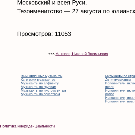
Московский и всея Руси.
Тезоименитство — 27 августа по юлианс
Просмотров: 11053
<<<
Матвеев, Николай Васильевич
Вымышленные музыканты
Музыканты по стр
Категории музыкантов
Дети-музыканты
Музыканты по алфавиту
Исполнители, вклю
Музыканты по группам
песен
Музыканты по инструментам
Исполнители, вклю
Музыканты по оркестрам
ролла
Исполнители, возгл
Исполнители, возгл
Политика конфиденциальности