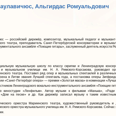
Паулавичюс, Альгирдас Ромуальдович
юс — российский дирижёр, композитор, музыкальный педагог и музыкант-
го театра, преподаватель Санкт-Петербургской консерватории и музыкал
рументального ансамбля «Поющие гитары», заслуженный деятель искусств Ро
циальную музыкальную школу по классу скрипки и Ленинградскую консер
 и музыкальном училище им. Н. А. Римского-Корсакова, руководил 
нского театра. Поставил ряд опер и музыкальных спектаклей в различных
оена в Литве звания Лучший спектакль года, а постановка оперы Зигфрид
нии «Санкт-Петербург опера» — премии «Золотая маска» в номинации «Лучш
участником Ленинградского вокально-инструментального ансамбля «Поющие ги
ю киностудии «Ленфильм». Автор музыки к фильмам «Манька», «Ради н
«Дом на песке» и др. Как дирижёр записал музыку к таким известны
еского оркестра Мариинского театра, художественный руководитель и
кого оркестра музыкального училища им. Н. А. Римского-Корсакова. Сейчас э
ии.