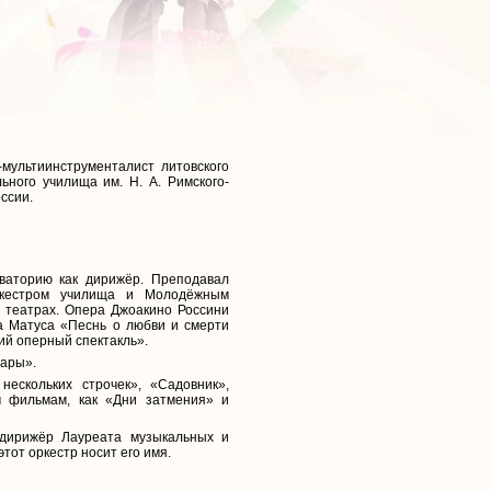
мультиинструменталист литовского
ьного училища им. Н. А. Римского-
ссии.
ваторию как дирижёр. Преподавал
оркестром училища и Молодёжным
 театрах. Опера Джоакино Россини
а Матуса «Песнь о любви и смерти
ий оперный спектакль».
тары».
ескольких строчек», «Садовник»,
м фильмам, как «Дни затмения» и
 дирижёр Лауреата музыкальных и
тот оркестр носит его имя.