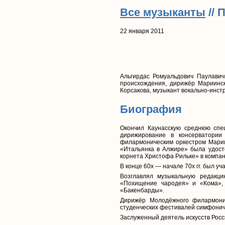
Все музыканты
// 
22 января 2011
Альгирдас Ромуальдович Паулавич
происхождения, дирижёр Мариинско
Корсакова, музыкант вокально-инст
Биография
Окончил Каунасскую среднюю спе
дирижирование в консерватории
филармоническим оркестром Марии
«Итальянка в Алжире» была удост
корнета Христофа Рильке» в компа
В конце 60х — начале 70х гг. был 
Возглавлял музыкальную редакци
«Похищение чародея» и «Кома», 
«Бакенбарды».
Дирижёр Молодёжного филармонич
студенческих фестивалей симфоничес
Заслуженный деятель искусств Росс