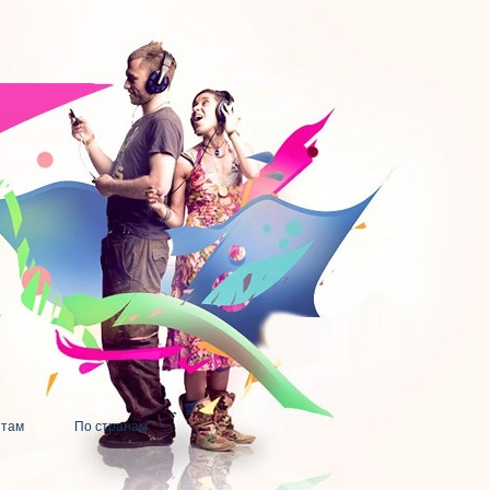
нтам
По странам