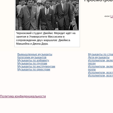
<<<
L
Чернокожий студент Джеймс Мередит идёт на
занятия в Университете Миссисипи в
сопровождении двух маршалов: Джеймса
Макшейна и Джона Дора.
Вымышленные музыканты
Музыканты по стр
Категории музыкантов
Дети-музыканты
Музыканты по алфавиту
Исполнители, вклю
Музыканты по группам
песен
Музыканты по инструментам
Исполнители, вклю
Музыканты по оркестрам
ролла
Исполнители, возгл
Исполнители, возгл
Политика конфиденциальности