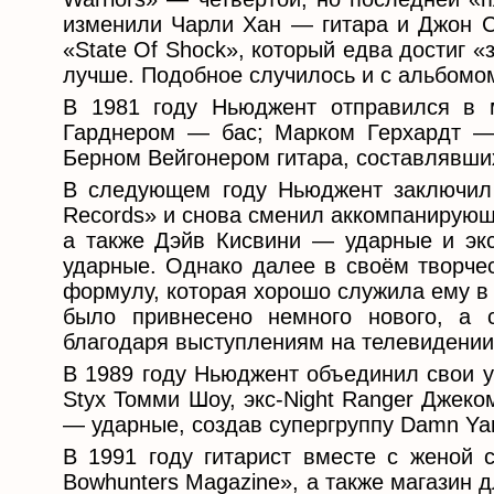
изменили Чарли Хан — гитара и Джон С
«State Of Shock», который едва достиг «
лучше. Подобное случилось и с альбомо
В 1981 году Ньюджент отправился в 
Гарднером — бас; Марком Герхардт —
Берном Вейгонером гитара, составлявши
В следующем году Ньюджент заключил н
Records» и снова сменил аккомпанирующ
а также Дэйв Кисвини — ударные и экс
ударные. Однако далее в своём творчес
формулу, которая хорошо служила ему в 
было привнесено немного нового, а 
благодаря выступлениям на телевидении
В 1989 году Ньюджент объединил свои у
Styx Томми Шоу, экс-Night Ranger Джек
— ударные, создав супергруппу Damn Ya
В 1991 году гитарист вместе с женой 
Bowhunters Magazine», а также магазин 