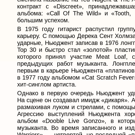
контракт с «Discreet», принадлежавш
альбома: «Call Of The Wild» и «Tooth,
большим успехом.
В 1975 году гитарист распустил групп
карьеру. С помощью Дерека Сент Холмз
ударные, Ньюджент записав в 1976 лонг
Тор 30 и быстро стал «золотой» пласти
которого принял участие Meat Loaf, 
предыдущих работ музыканта. Лонгпл
первым в карьере Ньюджента «платино
в 1977 году альбомом «Cat Scratch Feve
хит-синглом артиста.
Однако в первую очередь Ньюджент уд
На сцене он создавал имидж «дикаря». А
размахивая луком и стрелами, с помощь
Агрессию выступлений Ньюджента хор
альбом «Dooble Live Gonzo», в кото
музыканта. Во время записанного и изд
Warriors» — четвертой, но последней «