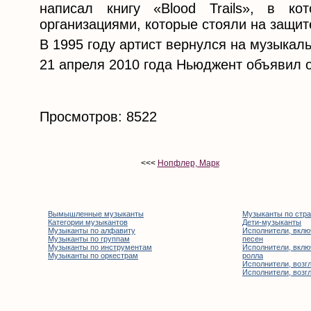
написал книгу «Blood Trails», в к
организациями, которые стояли на защит
В 1995 году артист вернулся на музыкаль
21 апреля 2010 года Ньюджент объявил о 
Просмотров: 8522
<<<
Нопфлер, Марк
Вымышленные музыканты
Музыканты по стр
Категории музыкантов
Дети-музыканты
Музыканты по алфавиту
Исполнители, вклю
Музыканты по группам
песен
Музыканты по инструментам
Исполнители, вклю
Музыканты по оркестрам
ролла
Исполнители, возгл
Исполнители, возгл