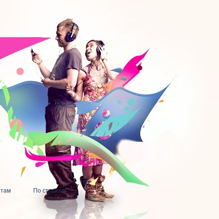
нтам
По странам