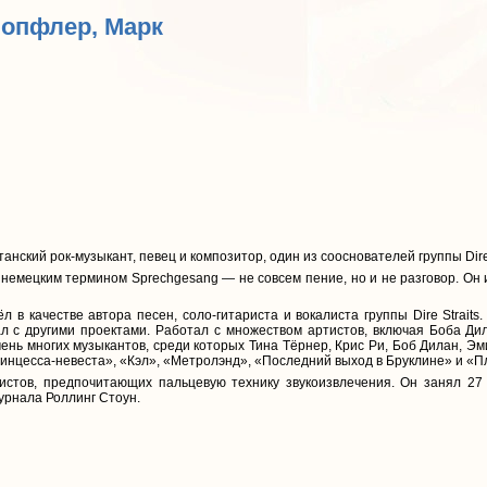
Нопфлер, Марк
кий рок-музыкант, певец и композитор, один из сооснователей группы Dire 
немецким термином Sprechgesang — не совсем пение, но и не разговор. Он и
в качестве автора песен, соло-гитариста и вокалиста группы Dire Strait
ал с другими проектами. Работал с множеством артистов, включая Боба Дил
нь многих музыкантов, среди которых Тина Тёрнер, Крис Ри, Боб Дилан, Эм
инцесса-невеста», «Кэл», «Метролэнд», «Последний выход в Бруклине» и «П
стов, предпочитающих пальцевую технику звукоизвлечения. Он занял 27
урнала Роллинг Стоун.