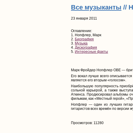
Все музыканты
// 
23 января 2011
Оглавление:
1. Нопфлер, Марк
2.
Биография
3.
Музыка
4.
Дискография
5.
Интересные факты
Марк Фройдер Нопфлер OBE — британс
Его вокал лучше всего описывается 
является его вторым «голосом».
Наибольшую популярность приобрёл 
сольной карьерой, а также выступ
Аткинса. Продюсировал альбомы оче
фильмам, как «Местный герой», «Пр
Нопфлер — один из лучших гитари
гитаристов всех времён по версии ж
Просмотров: 11280