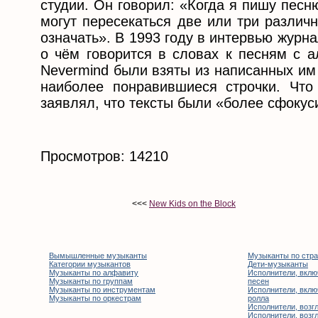
студии. Он говорил: «Когда я пишу пес
могут пересекаться две или три различ
означать». В 1993 году в интервью журна
о чём говорится в словах к песням с а
Nevermind были взяты из написанных им 
наиболее понравившиеся строчки. Что 
заявлял, что тексты были «более сфоку
Просмотров: 14210
<<<
New Kids on the Block
Вымышленные музыканты
Музыканты по стр
Категории музыкантов
Дети-музыканты
Музыканты по алфавиту
Исполнители, вклю
Музыканты по группам
песен
Музыканты по инструментам
Исполнители, вклю
Музыканты по оркестрам
ролла
Исполнители, возгл
Исполнители, возгл