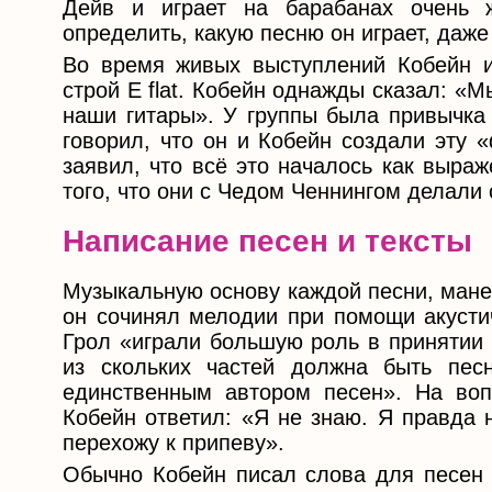
Дейв и играет на барабанах очень 
определить, какую песню он играет, даже
Во время живых выступлений Кобейн и
строй E flat. Кобейн однажды сказал: «М
наши гитары». У группы была привычка 
говорил, что он и Кобейн создали эту 
заявил, что всё это началось как выра
того, что они с Чедом Ченнингом делали
Написание песен и тексты
Музыкальную основу каждой песни, мане
он сочинял мелодии при помощи акустич
Грол «играли большую роль в принятии 
из скольких частей должна быть пес
единственным автором песен». На воп
Кобейн ответил: «Я не знаю. Я правда 
перехожу к припеву».
Обычно Кобейн писал слова для песен з