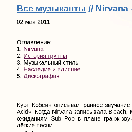
Все музыканты
// Nirvan
02 мая 2011
Оглавление:
1.
Nirvana
2.
История группы
3. Музыкальный стиль
4.
Наследие и влияние
5.
Дискография
Курт Кобейн описывал раннее звучание 
Acid». Когда Nirvana записывала Bleach,
ожиданиям Sub Pop в плане гранж-звуч
лёгкие песни.