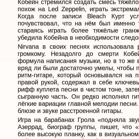
Кобейн стремился создать смесь тяжёлог
похож на Led Zeppelin, играть экстрем
Когда после записи Bleach Курт ус
почувствовал, что на нём был именно т
стараясь играть более тяжёлые гранж
убедила Кобейна в необходимости следо
Nirvana в своих песнях использовала 
громкому. Незадолго до смерти Кобе
формула написания музыки, но в то же 
вряд ли были достаточно умелы, чтобы п
ритм-гитаре, который основывался на п
правой рукой, содержал в себе ключевы
рифф куплета песни в чистом тоне, зате
сыгранную часть. Он редко исполнял ги
лёгкие вариации главной мелодии песни
блюзе и звуке расстроенной гитары.
Игра на барабанах Грола «подняла звук
Азеррад, биограф группы, пишет, что 
более высокую планку, как в визуальном