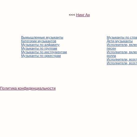
<<<
Нинг Ан
Вымышленные музыканты
Музыканты по стр
Категории музыкантов
Дети-музыканты
Музыканты по алфавиту
Исполнители, вклю
Музыканты по группам
песен
Музыканты по инструментам
Исполнители, вклю
Музыканты по оркестрам
ролла
Исполнители, возгл
Исполнители, возгл
Политика конфиденциальности