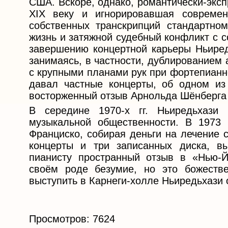
США. Вскоре, однако, романтически-экс
XIX веку и игнорировавшая современ
собственных транскрипций стандартном
жизнь и затяжной судебный конфликт с 
завершению концертной карьеры Ньиредь
занимаясь, в частности, дублированием 
с крупными планами рук при фортепианн
давал частные концерты, об одном из 
восторженный отзыв Арнольда Шёнберга 
В середине 1970-х гг. Ньиредьхази
музыкальной общественности. В 1973 
Франциско, собирая деньги на лечение 
концерты и три записанных диска, в
пианисту пространный отзыв в «Нью-Й
своём роде безумие, но это божеств
выступить в Карнеги-холле Ньиредьхази 
Просмотров: 7624