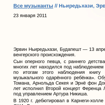
Все музыканты
// Ньиредьхази, Эр
23 января 2011
Эрвин Ньиредьхази, Будапешт — 13 апре
венгерского происхождения.
Сын оперного певца, с раннего детств
многих лет находился под наблюдением 
по итогам этого наблюдения книгу 
музыкального одарённого ребёнка». О
Томана, Арнольда Секея и Эрнё фон Дон
лет исполнил Второй концерт Ференца 
под управлением Артура Никиша.
В 1920 г. дебютировал в Карнеги-холл