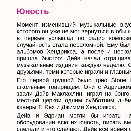
Юность
Момент изменивший музыкальные вку
которого он уже не мог вернуться в обыч
в первые услышал по радио компози
случайность стала переломной. Ему был
альбомов Хендрикса, а после и неско
пришла быстро: Дейв начал отращива
музыкальные издания каждую неделю. О
друзьями, теми которые играли и главны
Его первой группой было трио Stone 
школьным товарищем. Они с Адрианом и
звали Дэйв Маклахлин, играл на бонго
местной церкви одним субботним днём
каверы T. Rex и Джимми Хендрикса.
Дейв и Эдриан могли бы играть на
оборудовании всю их юность, писать вм
сделали и что сделают. Дейв всё время 