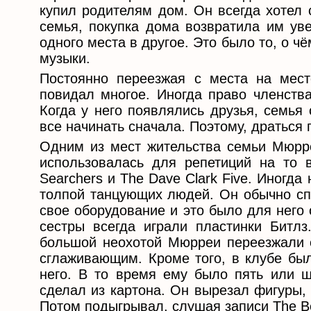
купил родителям дом. Он всегда хотел 
семья, покупка дома возвратила им уве
одного места в другое. Это было то, о ч
музыки.
Постоянно переезжая с места на мест
повидал многое. Иногда право членства
Когда у него появлялись друзья, семья
все начинать сначала. Поэтому, драться
Одним из мест жительства семьи Мюрре
использовалась для репетиций на то в
Searchers и The Dave Clark Five. Иногд
толпой танцующих людей. Он обычно спу
свое оборудование и это было для него о
сестры всегда играли пластинки Битлз
большой неохотой Мюрреи переезжали с
сглаживающим. Кроме того, в клубе был
него. В то время ему было пять или ш
сделал из картона. Он вырезал фигуры,
Потом подыгрывал, слушая записи The Be