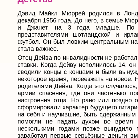
Дэвид Майкл Мюррей родился в Лондон
декабря 1956 года. До него, в семье Мю
и Джанет, на 3 года младше. По 
представителями шотландской и ирл
футбол. Он был ловким центральным на
стала важнее.
Отец Дейва по инвалидности не работал
ставки. Когда Дейву исполнилось 14, о
сводили концы с концами и были вынужд
некоторое время, переезжать на новое.
родителями Дейва. Когда это случалось
армии спасения, где они частенько пр
настроения отца. Но рано или поздно о
сформировали характер будущего гитарис
на себя и научившие, быть сдержанным 
помогли не падать духом во время и
несколькими годами позже вынудило м
заработал первые серьёзные деньги вм