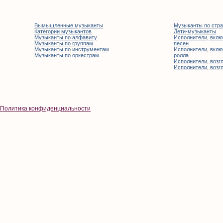
Вымышленные музыканты
Музыканты по стр
Категории музыкантов
Дети-музыканты
Музыканты по алфавиту
Исполнители, вклю
Музыканты по группам
песен
Музыканты по инструментам
Исполнители, вклю
Музыканты по оркестрам
ролла
Исполнители, возгл
Исполнители, возгл
Политика конфиденциальности