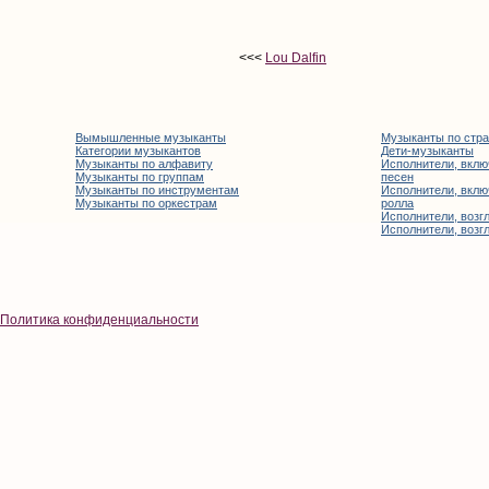
<<<
Lou Dalfin
Вымышленные музыканты
Музыканты по стр
Категории музыкантов
Дети-музыканты
Музыканты по алфавиту
Исполнители, вклю
Музыканты по группам
песен
Музыканты по инструментам
Исполнители, вклю
Музыканты по оркестрам
ролла
Исполнители, возгл
Исполнители, возгл
Политика конфиденциальности