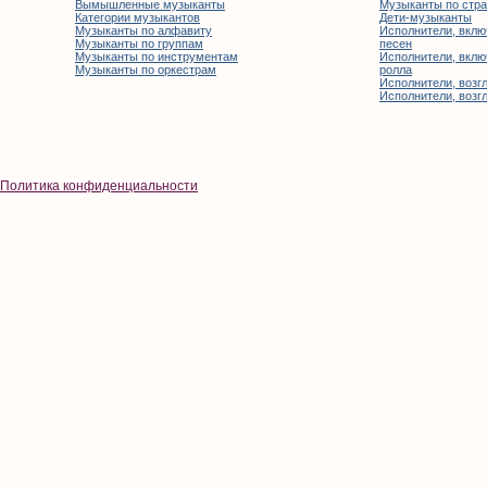
Вымышленные музыканты
Музыканты по стр
Категории музыкантов
Дети-музыканты
Музыканты по алфавиту
Исполнители, вклю
Музыканты по группам
песен
Музыканты по инструментам
Исполнители, вклю
Музыканты по оркестрам
ролла
Исполнители, возгл
Исполнители, возгл
Политика конфиденциальности