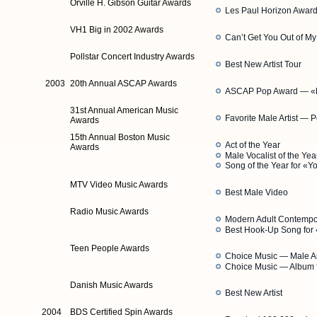
Orville H. Gibson Guitar Awards
Les Paul Horizon Awar
VH1 Big in 2002 Awards
Can’t Get You Out of M
Pollstar Concert Industry Awards
Best New Artist Tour
2003
20th Annual ASCAP Awards
ASCAP Pop Award — «
31st Annual American Music
Favorite Male Artist — P
Awards
15th Annual Boston Music
Act of the Year
Awards
Male Vocalist of the Yea
Song of the Year for «
MTV Video Music Awards
Best Male Video
Radio Music Awards
Modern Adult Contempora
Best Hook-Up Song for
Teen People Awards
Choice Music — Male Ar
Choice Music — Album 
Danish Music Awards
Best New Artist
2004
BDS Certified Spin Awards