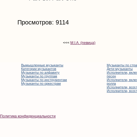
Просмотров: 9114
<<<
M.I.A. (певица)
Вымышленные музыканты
Музыканты по стр
Категории музыкантов
Дети-музыканты
Музыканты по алфавиту
Исполнители, вклю
Музыканты по группам
песен
Музыканты по инструментам
Исполнители, вклю
Музыканты по оркестрам
ролла
Исполнители, возгл
Исполнители, возгл
Политика конфиденциальности