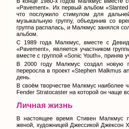
В конце 1980-х годов Малкмус вместе с
«Pavement». Их первый альбом «Slanted
что послужило стимулом для дальне
музыкальную группу, объединив со вре
группа распалась, и Малкмус занялся со
альбом.
С 1989 года Малкмус, вместе с Деви
«Pavement», является участником групп
вместе с группой «Sonic Youth», приняв у
В 2000 году Малкмус создал новую гр
переросла в проект «Stephen Malkmus and
день.
В своём творчестве Малкмус наиболее ча
Fender Stratocaster на которой он чаще в
Личная жизнь
В настоящее время Стивен Малкмус п
женой, художницей Джессикой Джексон Ха