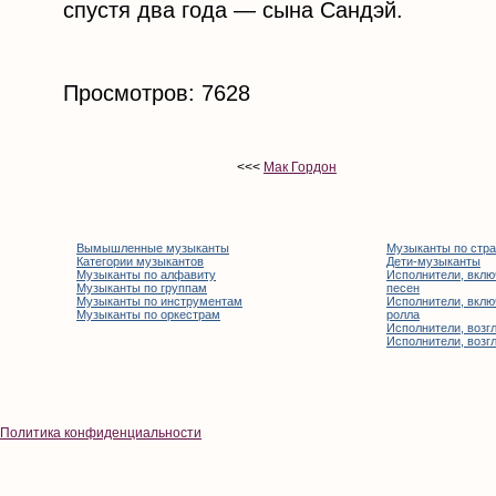
спустя два года — сына Сандэй.
Просмотров: 7628
<<<
Мак Гордон
Вымышленные музыканты
Музыканты по стр
Категории музыкантов
Дети-музыканты
Музыканты по алфавиту
Исполнители, вклю
Музыканты по группам
песен
Музыканты по инструментам
Исполнители, вклю
Музыканты по оркестрам
ролла
Исполнители, возгл
Исполнители, возгл
Политика конфиденциальности