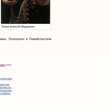
Львов Алексей Фёдорович
овны. Похоронен в Пажайслисском
евич
>>>
оллективы
инастии
ародисты
родюсеры
оубийцы