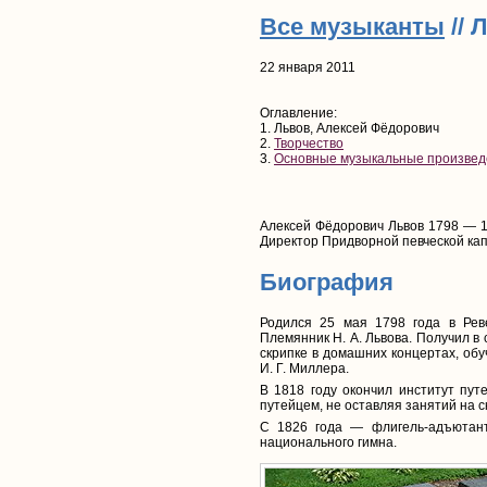
Все музыканты
// 
22 января 2011
Оглавление:
1. Львов, Алексей Фёдорович
2.
Творчество
3.
Основные музыкальные произвед
Алексей Фёдорович Львов 1798 — 1
Директор Придворной певческой кап
Биография
Родился 25 мая 1798 года в Реве
Племянник Н. А. Львова. Получил в
скрипке в домашних концертах, обуч
И. Г. Миллера.
В 1818 году окончил институт пут
путейцем, не оставляя занятий на с
С 1826 года — флигель-адъютант.
национального гимна.