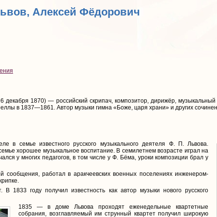
Львов, Алексей Фёдорович
ения
6 декабря 1870) — российский скрипач, композитор, дирижёр, музыкальный
еллы в 1837—1861. Автор музыки гимна «Боже, царя храни» и других сочинен
ле в семье известного русского музыкального деятеля Ф. П. Львова.
 семье хорошее музыкальное воспитание. В семилетнем возрасте играл на
ался у многих педагогов, в том числе у Ф. Бёма, уроки композиции брал у
ей сообщения, работал в аракчеевских военных поселениях инженером-
крипке.
 В 1833 году получил известность как автор музыки нового русского
1835 — в доме Львова проходят еженедельные квартетные
собрания, возглавляемый им струнный квартет получил широкую