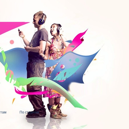
нтам
По странам