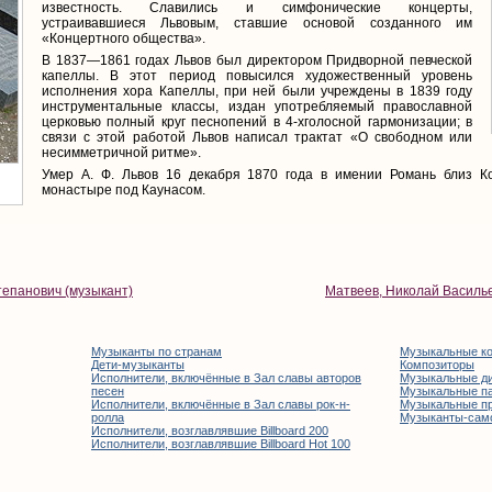
известность. Славились и симфонические концерты,
устраивавшиеся Львовым, ставшие основой созданного им
«Концертного общества».
В 1837—1861 годах Львов был директором Придворной певческой
капеллы. В этот период повысился художественный уровень
исполнения хора Капеллы, при ней были учреждены в 1839 году
инструментальные классы, издан употребляемый православной
церковью полный круг песнопений в 4-хголосной гармонизации; в
связи с этой работой Львов написал трактат «О свободном или
несимметричной ритме».
Умер А. Ф. Львов 16 декабря 1870 года в имении Романь близ К
монастыре под Каунасом.
тепанович (музыкант)
Матвеев, Николай Василь
Музыканты по странам
Музыкальные к
Дети-музыканты
Композиторы
Исполнители, включённые в Зал славы авторов
Музыкальные д
песен
Музыкальные п
Исполнители, включённые в Зал славы рок-н-
Музыкальные п
ролла
Музыканты-сам
Исполнители, возглавлявшие Billboard 200
Исполнители, возглавлявшие Billboard Hot 100