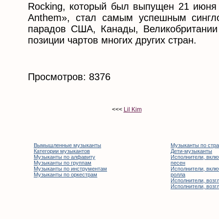
Rocking, который был выпущен 21 июня 
Anthem», стал самым успешным сингл
парадов США, Канады, Великобритании 
позиции чартов многих других стран.
Просмотров: 8376
<<<
Lil Kim
Вымышленные музыканты
Музыканты по стр
Категории музыкантов
Дети-музыканты
Музыканты по алфавиту
Исполнители, вклю
Музыканты по группам
песен
Музыканты по инструментам
Исполнители, вклю
Музыканты по оркестрам
ролла
Исполнители, возгл
Исполнители, возгл