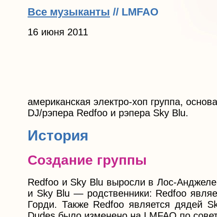
Все музыканты
// LMFAO
16 июня 2011
американская электро-хоп группа, основ
DJ/рэпера Redfoo и рэпера Sky Blu.
История
Создание группы
Redfoo и Sky Blu выросли в Лос-Анджелес
и Sky Blu — родственники: Redfoo явля
Горди. Также Redfoo является дядей S
Dudes было изменено на LMFAO по совет