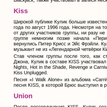
Blackjack, также участвовал в записи не
Kiss
Широкой публике Кулик больше известен 
года по август 1996 года. Несмотря на то
от других участников группы, ни разу н
группе немногим позже начала «Пери
вернулись Питер Крисс и Эйс Фрэйли. Ку
музыкант не из «Легендарной четвёрки 
Став членом группы после того, как с
Джона, Кулик в составе KISS участвовал
Nights, Hot in the Shade, Revenge и Carni
Kiss Unplugged.
Песня «I Walk Alone» из альбома «Carni
песня KISS, в которой Брюс выступил в 
Union
После воссоединения KISS, Кулик соз