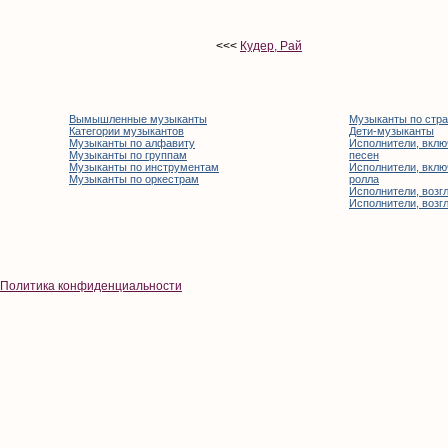
<<<
Кудер, Рай
Вымышленные музыканты
Музыканты по стр
Категории музыкантов
Дети-музыканты
Музыканты по алфавиту
Исполнители, вклю
Музыканты по группам
песен
Музыканты по инструментам
Исполнители, вклю
Музыканты по оркестрам
ролла
Исполнители, возгл
Исполнители, возгл
Политика конфиденциальности