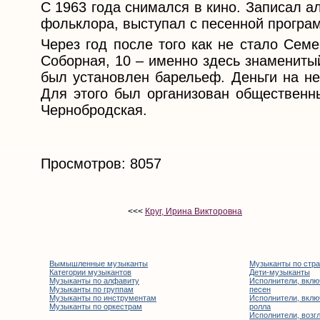
С 1963 года снимался в кино. Записал а
фольклора, выступал с песенной програ
Через год после того как не стало Сем
Соборная, 10 – именно здесь знамениты
был установлен барельеф. Деньги на не
Для этого был организован общественн
Чернобродская.
Просмотров: 8057
<<<
Круг, Ирина Викторовна
Вымышленные музыканты
Музыканты по стр
Категории музыкантов
Дети-музыканты
Музыканты по алфавиту
Исполнители, вклю
Музыканты по группам
песен
Музыканты по инструментам
Исполнители, вклю
Музыканты по оркестрам
ролла
Исполнители, возгл