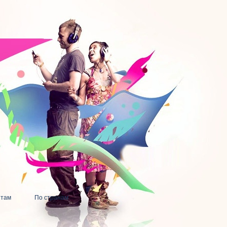
нтам
По странам