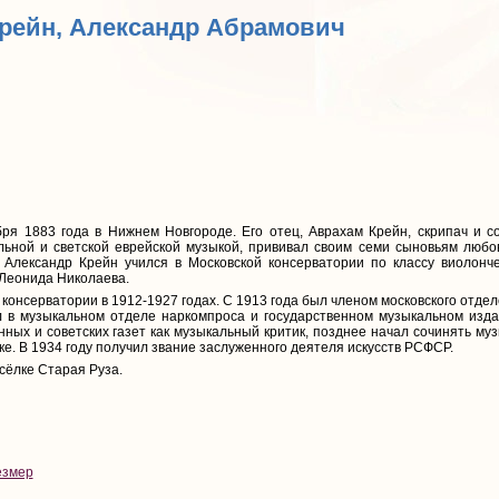
Крейн, Александр Абрамович
ря 1883 года в Нижнем Новгороде. Его отец, Аврахам Крейн, скрипач и с
льной и светской еврейской музыкой, прививал своим семи сыновьям любов
Александр Крейн учился в Московской консерватории по классу виолонч
 Леонида Николаева.
консерватории в 1912-1927 годах. С 1913 года был членом московского отд
л в музыкальном отделе наркомпроса и государственном музыкальном изда
ых и советских газет как музыкальный критик, позднее начал сочинять му
е. В 1934 году получил звание заслуженного деятеля искусств РСФСР.
сёлке Старая Руза.
езмер