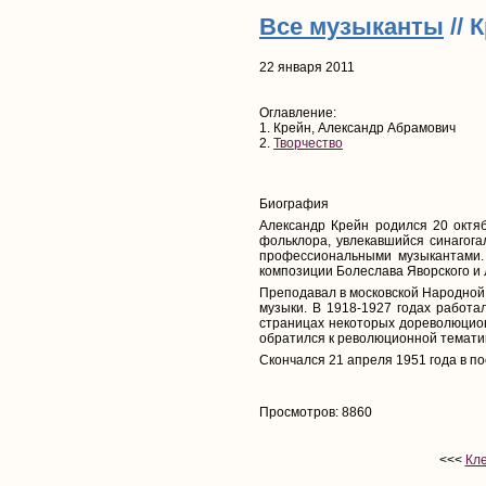
Все музыканты
// 
22 января 2011
Оглавление:
1. Крейн, Александр Абрамович
2.
Творчество
Биография
Александр Крейн родился 20 октяб
фольклора, увлекавшийся синагога
профессиональными музыкантами. 
композиции Болеслава Яворского и
Преподавал в московской Народной 
музыки. В 1918-1927 годах работа
страницах некоторых дореволюционн
обратился к революционной тематик
Скончался 21 апреля 1951 года в по
Просмотров: 8860
<<<
Кл