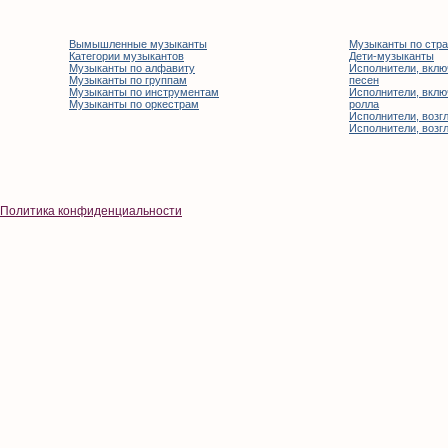
Вымышленные музыканты
Музыканты по стр
Категории музыкантов
Дети-музыканты
Музыканты по алфавиту
Исполнители, вклю
Музыканты по группам
песен
Музыканты по инструментам
Исполнители, вклю
Музыканты по оркестрам
ролла
Исполнители, возгл
Исполнители, возгл
Политика конфиденциальности