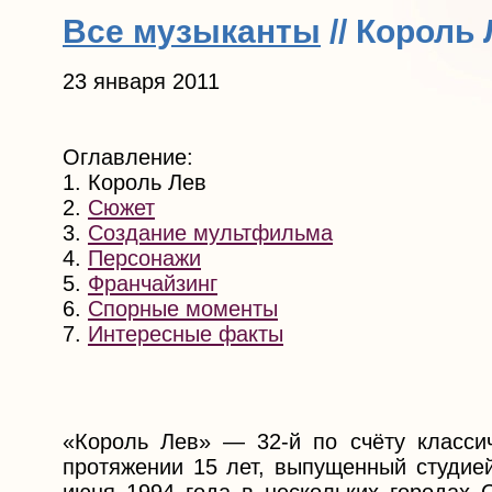
Все музыканты
// Король
23 января 2011
Оглавление:
1. Король Лев
2.
Сюжет
3.
Создание мультфильма
4.
Персонажи
5.
Франчайзинг
6.
Спорные моменты
7.
Интересные факты
«Король Лев» — 32-й по счёту класси
протяжении 15 лет, выпущенный студие