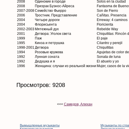
2008
Одинокие в городе
Solos en la ciudad
2008
Призрак Буэнос-Айреса
Fantasma de Buenos
2007-2008
Семейство Фьерро
Son de Fierro
2006
Тростник. Представление
Cañitas. Presencia
2004
Четыре дороги
Erreway: 4 caminos
2004
Флорисьента
Floricienta
2002-2003
Мятежный дух
Rebelde Way
2001
Детвора: Уголок света
Chiquititas: Rincón 
1999
Паж
El paje
1995
Кинза и петрушка
Cilantro y perejil
1998-2001
Детвора
Chiquititas
1994
Розовые кружева
Agujetas de color de
1992
Лунная соната
Sonata de luna
1992
Дедушка и я
El abuelo y yo
1996
Женщина: случаи из реальной жизни
Mujer, casos de la vi
Просмотров: 9208
<<<
Самедов, Алихан
Вымышленные музыканты
Музыканты по стр
Категории музыкантов
Дети-музыканты