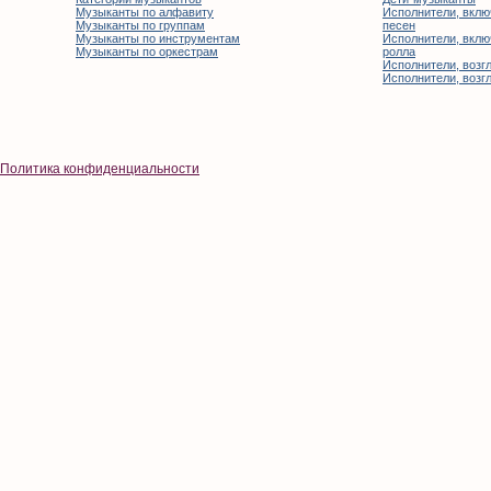
Музыканты по алфавиту
Исполнители, вклю
Музыканты по группам
песен
Музыканты по инструментам
Исполнители, вклю
Музыканты по оркестрам
ролла
Исполнители, возгл
Исполнители, возгл
Политика конфиденциальности