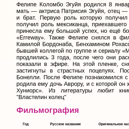
Фелипе Коломбо Эгуйя родился 8 январ
мать — актриса Патрисия Эгуйя, отец —
и брат. Первую роль которую получил
получил роль мексиканца, приехавшего 
принесла ему большой успех, но ещё бо
«Erreway». Также Фелипе снялся в фи
Камилой Бордонаба, Бенхамином Рохасо
бывшей коллегой по группе и сериалу «
продлились 3 года, после чего они рас
показали в эфире. На этой пленке, сн
застигнуты в страстных поцелуях. П
Бонелли. После Фелипе познакомился с 
родила ему дочь Аврору, и с которой он 
Хуниорс». Из литературы любит кн
"Властелин колец"
Фильмография
Год
Русское название
Оригинальное на