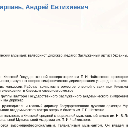
Кирпань, Андрей Евтихиевич
нский музыкант, валторнист, дирижер, педагог. Заслуженный артист Украины.
 Киевской Государственной консерватории им. П. И. Чайковского: оркестро
ченко, факультет оперно-симфонического дирижирования у народного артиста
их конкурсов. Работал солистом в оркестре оперной студии при Киевско
 телевидения, в Киевском камерном оркестре.
группы валторн Государственного заслуженного академического симфониче
 и как дирижер.
руководитель и главный дирижер Государственного духового оркестра Ук
ого академического театра оперы и балета им. Т. Г. Шевченко.
деятельность в Киевской средней специальной музыкальной школе им. Н. В. Л
нальной Музыкальной Академии им. П. И. Чайковского.
себя высокопрофессиональным, талантливым музыкантом. Он владел в