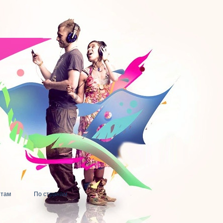
нтам
По странам