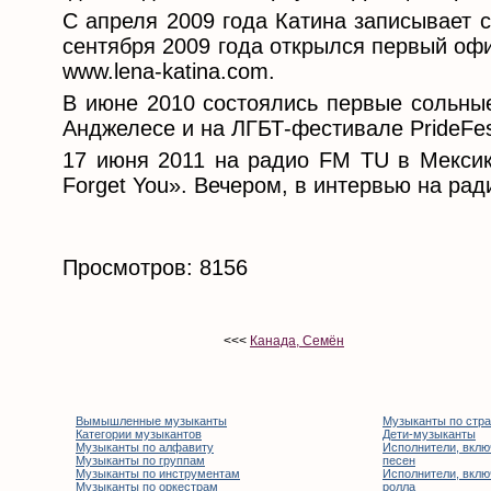
С апреля 2009 года Катина записывает 
сентября 2009 года открылся первый оф
www.lena-katina.com.
В июне 2010 состоялись первые сольные
Анджелесе и на ЛГБТ-фестивале PrideFe
17 июня 2011 на радио FM TU в Мексик
Forget You». Вечером, в интервью на рад
Просмотров: 8156
<<<
Канада, Семён
Вымышленные музыканты
Музыканты по стр
Категории музыкантов
Дети-музыканты
Музыканты по алфавиту
Исполнители, вклю
Музыканты по группам
песен
Музыканты по инструментам
Исполнители, вклю
Музыканты по оркестрам
ролла