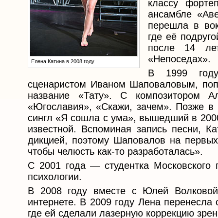
классу форте
ансамбле «Аве
перешла в вок
где её подруг
после 14 ле
«Непоседах».
Елена Катина в 2008 году.
В 1999 году 
сценаристом Иваном Шаповаловым, попа
название «Тату». С композитором А
«Югославия», «Скажи, зачем». Позже в
сингл «Я сошла с ума», вышедший в 2000
известной. Вспоминая запись песни, К
дикцией, поэтому Шаповалов на первых
чтобы челюсть как-то разработалась».
С 2001 года — студентка Московского г
психологии.
В 2008 году вместе с Юлей Волковой
интернете. В 2009 году Лена перенесла
где ей сделали лазерную коррекцию зрен