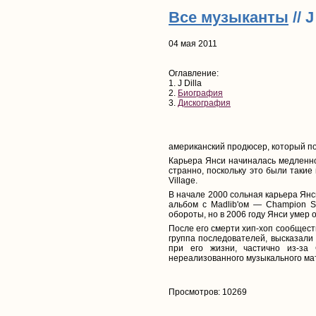
Все музыканты
// J
04 мая 2011
Оглавление:
1. J Dilla
2.
Биография
3.
Дискография
американский продюсер, который по
Карьера Янси начиналась медленно,
странно, поскольку это были такие 
Village.
В начале 2000 сольная карьера Ян
альбом с Madlib'ом — Champion S
обороты, но в 2006 году Янси умер 
После его смерти хип-хоп сообщест
группа последователей, высказали
при его жизни, частично из-за
нереализованного музыкального ма
Просмотров: 10269