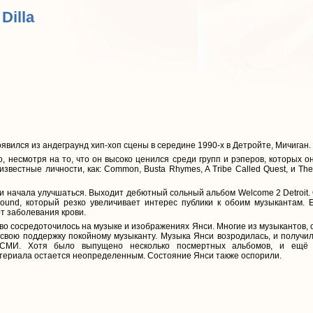
 Dilla
явился из андеграунд хип-хоп сцены в середине 1990-х в Детройте, Мичиган.
 несмотря на то, что он высоко ценился среди групп и рэперов, которых 
известные личности, как: Common, Busta Rhymes, A Tribe Called Quest, и Th
си начала улучшаться. Выходит дебютный сольный альбом Welcome 2 Detroit
ound, который резко увеличивает интерес публики к обоим музыкантам. 
от заболевания крови.
во сосредоточилось на музыке и изображениях Янси. Многие из музыкантов,
 свою поддержку покойному музыканту. Музыка Янси возродилась, и получи
 СМИ. Хотя было выпущено несколько посмертных альбомов, и ещё ч
териала остается неопределенным. Состояние Янси также оспорили.