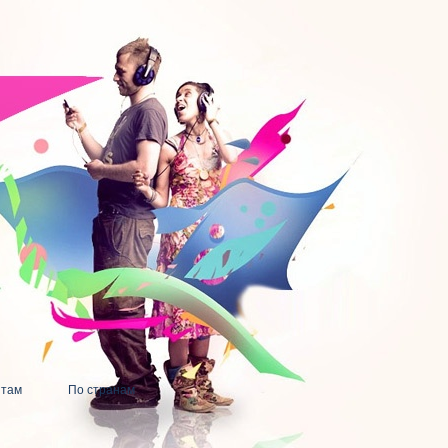
нтам
По странам