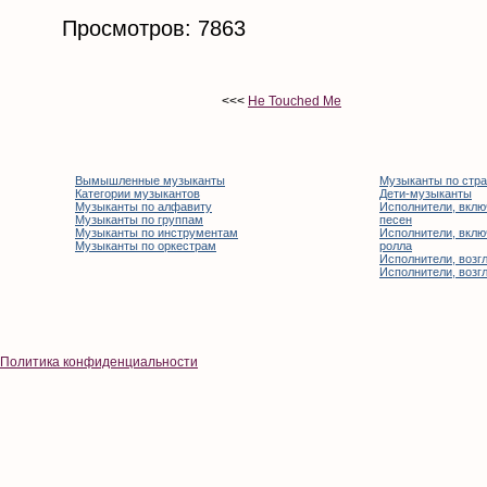
Просмотров: 7863
<<<
He Touched Me
Вымышленные музыканты
Музыканты по стр
Категории музыкантов
Дети-музыканты
Музыканты по алфавиту
Исполнители, вклю
Музыканты по группам
песен
Музыканты по инструментам
Исполнители, вклю
Музыканты по оркестрам
ролла
Исполнители, возгл
Исполнители, возгл
Политика конфиденциальности