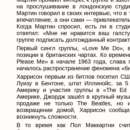
на прослушивание в лондонскую студ
Мартин говорил в своих интервью, что в 
впечатление, а они сами — привлекател
Когда Мартин спросил, есть ли в студи
ответил: «Мне не нравится ваш галст
группе подписать долгожданный контракт
Первый сингл группы, «Love Me Do», 
позиции в британских чартах. Ко време
Please Me» в начале 1963 года, слава 
началось распространение феномена «б
Харрисон первым из битлов посетил США
Луизу в Бентоне, штат Иллинойс, за 5 
Америку и участия группы в «The Ed 
Америке, Джордж зашёл в крупный музык
продаже не только The Beatles, но 
возвращении домой, Харрисон сообщи
возникнуть сложности.
В то время как Пол Маккартни счит