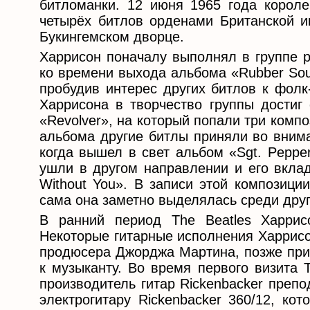
битломанки. 12 июня 1965 года короле
четырёх битлов орденами Британской и
Букингемском дворце.
Харрисон поначалу выполнял в группе р
ко времени выхода альбома «Rubber Sou
пробудив интерес других битлов к фолк
Харрисона в творчество группы достиг
«Revolver», на который попали три комп
альбома другие битлы приняли во внима
когда вышел в свет альбом «Sgt. Pepper
ушли в другом направлении и его вклад
Without You». В записи этой композици
сама она заметно выделялась среди друг
В ранний период The Beatles Харрис
Некоторые гитарные исполнения Харрисо
продюсера Джорджа Мартина, позже при
к музыканту. Во время первого визита 
производитель гитар Rickenbacker преп
электрогитару Rickenbacker 360/12, ко