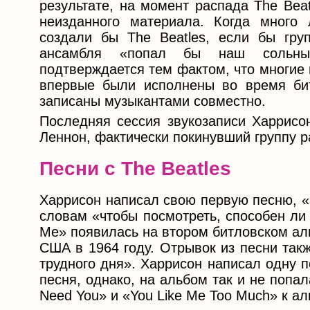
результате, на момент распада The Bea
неизданного материала. Когда много 
создали бы The Beatles, если бы гру
ансамбля «попал бы наш сольный
подтверждается тем фактом, что многие
впервые были исполнены во время бит
записаны музыкантами совместно.
Последняя сессия звукозаписи Харрисон
Леннон, фактически покинувший группу ра
Песни с The Beatles
Харрисон написал свою первую песню, «D
словам «чтобы посмотреть, способен ли 
Me» появилась на втором битловском альб
США в 1964 году. Отрывок из песни так
трудного дня». Харрисон написал одну п
песня, однако, на альбом так и не поп
Need You» и «You Like Me Too Much» к ал