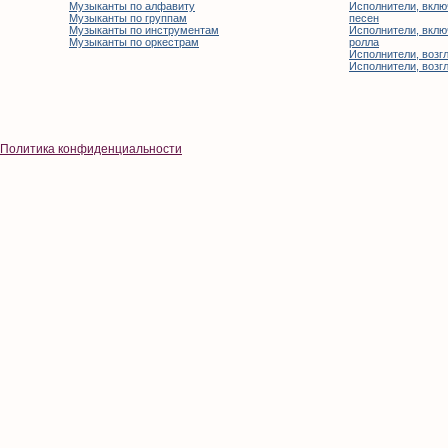
Музыканты по алфавиту
Исполнители, вклю
Музыканты по группам
песен
Музыканты по инструментам
Исполнители, вклю
Музыканты по оркестрам
ролла
Исполнители, возгл
Исполнители, возгл
Политика конфиденциальности