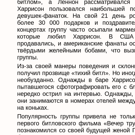
битлом», а Леннон рассматривался 
Харрисон пользовался наибольшей п
девушек-фанаток. На свой 21 день р
более 30 000 подарков и поздравите
концертах группу часто осыпали марм
которые любил Харрисон. В США
продавались, и американские фанаты о
твёрдыми желейными бобами, что выз
группы.
Из-за своей манеры поведения и склон
получил прозвище «тихий битл». Но иног
необузданно. Однажды в баре Харрисо
пытавшегося сфотографировать его с бл
нередко острил на интервью. Однажды, 
они занимаются в номерах отелей между
на коньках.
Популярность группы привела не толь
первого битловского фильма «Вечер тру
познакомился со своей будущей женой 