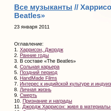
Все музыканты
// Харрисо
Beatles»
23 января 2011
Оглавление:
1.
Харрисон, Джордж
2.
Ранние годы
3. В составе «The Beatles»
4.
Сольная карьера
5.
Поздний период
6.
HandMade Films
7.
Интерес к индийской культуре и индуи
8.
Личная жизнь
9.
Смерть
10.
Признание и награды
11.
Джордж Харрисон: живя в материаль