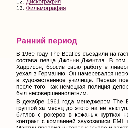
12.
Дискография
13.
Фильмография
Ранний период
В 1960 году The Beatles съездили на г
состава певца Джонни Джентла. В том 
Харрисон, бросив свою работу в ливер
уехал в Германию. Он намеревался неско
в художественное училище. Первая пое
после того, как немецкая полиция депо
был несовершеннолетним.
В декабре 1961 года менеджером The B
группой за месяц до этого на её высту
битлов с рокеров в кожаных куртках н
контракт с компанией звукозаписи EMI,
Мартин проявил интерес к группе и захо