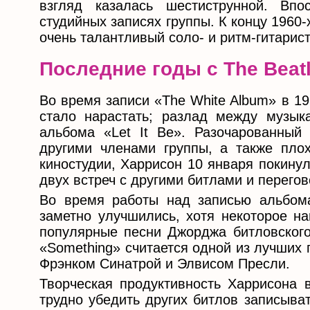
взгляд казалась шестиструнной. Вп
студийных записях группы. К концу 1960
очень талантливый соло- и ритм-гитарист
Последние годы с The Beat
Во время записи «The White Album» в 1
стало нарастать; разлад между музык
альбома «Let It Be». Разочарованный
другими членами группы, а также пл
киностудии, Харрисон 10 января покинул
двух встреч с другими битлами и перего
Во время работы над записью альбом
заметно улучшились, хотя некоторое н
популярные песни Джорджа битловского
«Something» считается одной из лучших
Фрэнком Синатрой и Элвисом Пресли.
Творческая продуктивность Харрисона 
трудно убедить других битлов записыва