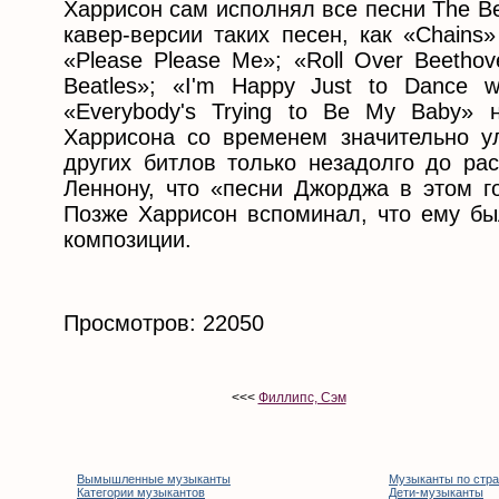
Харрисон сам исполнял все песни The Be
кавер-версии таких песен, как «Chains
«Please Please Me»; «Roll Over Beethov
Beatles»; «I'm Happy Just to Dance 
«Everybody's Trying to Be My Baby» н
Харрисона со временем значительно у
других битлов только незадолго до рас
Леннону, что «песни Джорджа в этом г
Позже Харрисон вспоминал, что ему был
композиции.
Просмотров: 22050
<<<
Филлипс, Сэм
Вымышленные музыканты
Музыканты по стр
Категории музыкантов
Дети-музыканты