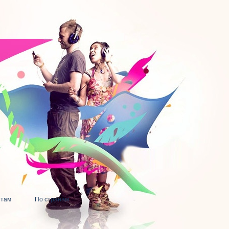
нтам
По странам