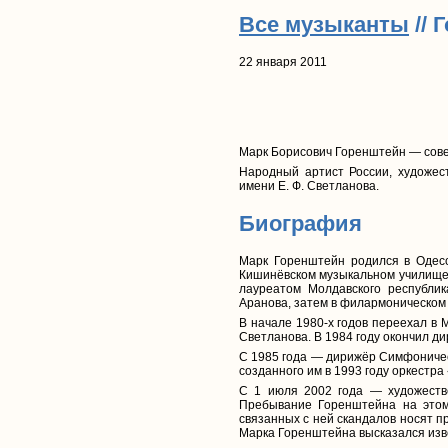
Все музыканты
// 
22 января 2011
Марк Борисович Горенштейн — сове
Народный артист России, художес
имени Е. Ф. Светланова.
Биография
Марк Горенштейн родился в Одессе
Кишинёвском музыкальном училище и
лауреатом Молдавского республик
Аранова, затем в филармоническом о
В начале 1980-х годов переехал в 
Светланова. В 1984 году окончил д
С 1985 года — дирижёр Симфоническ
созданного им в 1993 году оркестр
С 1 июля 2002 года — художестве
Пребывание Горенштейна на этом
связанных с ней скандалов носят п
Марка Горенштейна высказался изв