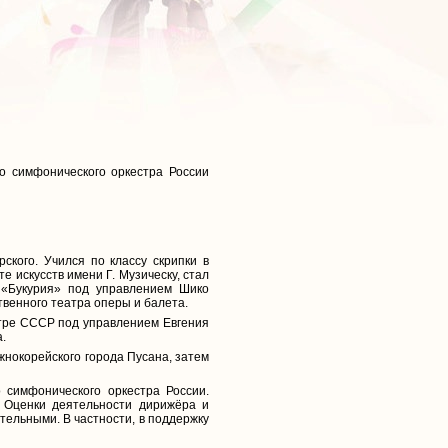
о симфонического оркестра России
ского. Учился по классу скрипки в
 искусств имени Г. Музическу, стал
е «Букурия» под управлением Шико
твенного театра оперы и балета.
естре СССР под управлением Евгения
.
жнокорейского города Пусана, затем
 симфонического оркестра России.
 Оценки деятельности дирижёра и
тельными. В частности, в поддержку