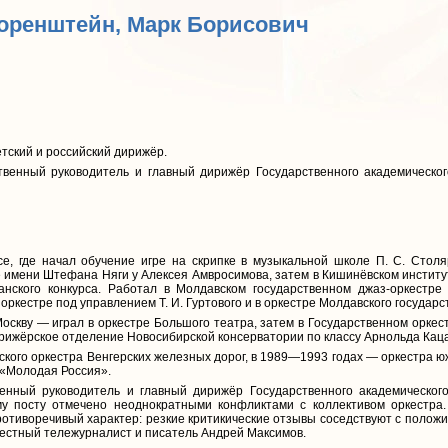
Горенштейн, Марк Борисович
тский и российский дирижёр.
твенный руководитель и главный дирижёр Государственного академическог
, где начал обучение игре на скрипке в музыкальной школе П. С. Столяр
мени Штефана Няги у Алексея Амвросимова, затем в Кишинёвском институте
анского конкурса. Работал в Молдавском государственном джаз-оркестр
ркестре под управлением Т. И. Гуртового и в оркестре Молдавского государс
Москву — играл в оркестре Большого театра, затем в Государственном орк
ирижёрское отделение Новосибирской консерватории по классу Арнольда Каца
ого оркестра Венгерских железных дорог, в 1989—1993 годах — оркестра ю
а «Молодая Россия».
нный руководитель и главный дирижёр Государственного академического
у посту отмечено неоднократными конфликтами с коллективом оркестра.
ротиворечивый характер: резкие критикические отзывы соседствуют с положи
естный тележурналист и писатель Андрей Максимов.