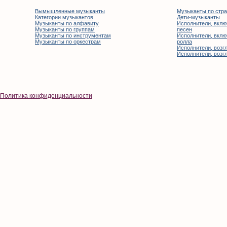
Вымышленные музыканты
Музыканты по стр
Категории музыкантов
Дети-музыканты
Музыканты по алфавиту
Исполнители, вклю
Музыканты по группам
песен
Музыканты по инструментам
Исполнители, вклю
Музыканты по оркестрам
ролла
Исполнители, возгл
Исполнители, возгл
Политика конфиденциальности