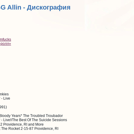
GG Allin - Дискография
umfucks
-ролл»
unkies
 - Live
1991)
 Bloody Years* The Troubled Troubador
r - Live!/The Best Of The Suicide Sessions
-82 Providence, RI and More
 At The Rocket 2-15-87 Providence, RI