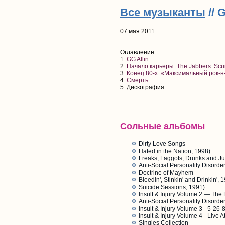
Все музыканты
// 
07 мая 2011
Оглавление:
1.
GG Allin
2.
Начало карьеры. The Jabbers. Sc
3.
Конец 80-х. «Максимальный рок-н
4.
Смерть
5. Дискография
Сольные альбомы
Dirty Love Songs
Hated in the Nation; 1998)
Freaks, Faggots, Drunks and J
Anti-Social Personality Disorder
Doctrine of Mayhem
Bleedin', Stinkin' and Drinkin', 
Suicide Sessions, 1991)
Insult & Injury Volume 2 — The
Anti-Social Personality Disorde
Insult & Injury Volume 3 - 5-26
Insult & Injury Volume 4 - Live
Singles Collection