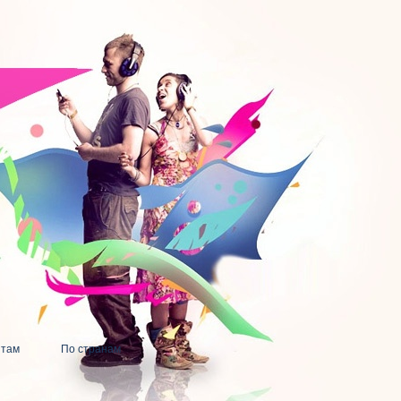
нтам
По странам