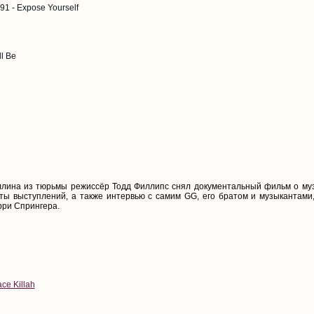
91 - Expose Yourself
ll Be
Аллина из тюрьмы режиссёр Тодд Филлипс снял документальный фильм о музы
ты выступлений, а также интервью с самим GG, его братом и музыкантами,
рри Спрингера.
ce Killah