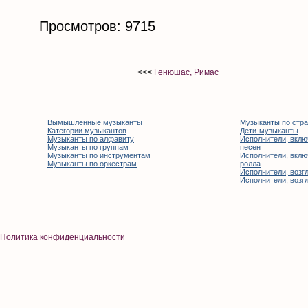
Просмотров: 9715
<<<
Генюшас, Римас
Вымышленные музыканты
Музыканты по стр
Категории музыкантов
Дети-музыканты
Музыканты по алфавиту
Исполнители, вклю
Музыканты по группам
песен
Музыканты по инструментам
Исполнители, вклю
Музыканты по оркестрам
ролла
Исполнители, возгл
Исполнители, возгл
Политика конфиденциальности