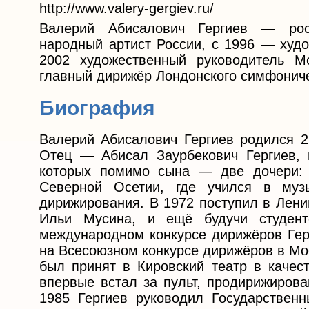
http://www.valery-gergiev.ru/
Валерий Абисалович Гергиев — росс
народный артист России, с 1996 ― худо
2002 художественный руководитель М
главный дирижёр Лондонского симфониче
Биография
Валерий Абисалович Гергиев родился 2
Отец — Абисал Заурбекович Гергиев,
которых помимо сына — две дочери: 
Северной Осетии, где учился в му
дирижирования. В 1972 поступил в Лени
Ильи Мусина, и ещё будучи студен
международном конкурсе дирижёров Гер
на Всесоюзном конкурсе дирижёров в Мос
был принят в Кировский театр в качест
впервые встал за пульт, продирижиров
1985 Гергиев руководил Государствен