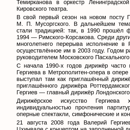
Темирканова в оркестр Ленинградско
Кировского театра.
В свой первый сезон на новом посту 
М. П. Мусоргского. В дальнейшем тем
стали традицией: так, в 1990 прошёл 
1994 ― Римского-Корсакова. Среди друг
многолетнего перерыва исполнение в Р
осуществлённое им в 2003 году. Годом 
руководителем Московского Пасхального
С начала 1990-х годов дирижёр часто 
Гергиева в Метрополитен-опера в опере
выступал там как приглашённый дирижё
приглашённого дирижёра Роттердамског
Гергиев ― главный дирижёр Лондонского
Дирижёрское искусство Гергиева х
индивидуальностью прочтения партит
оперные спектакли, симфонические и ко
21 августа 2008 года Валерий Гергие
Цхинвале с концертом на заполненной д