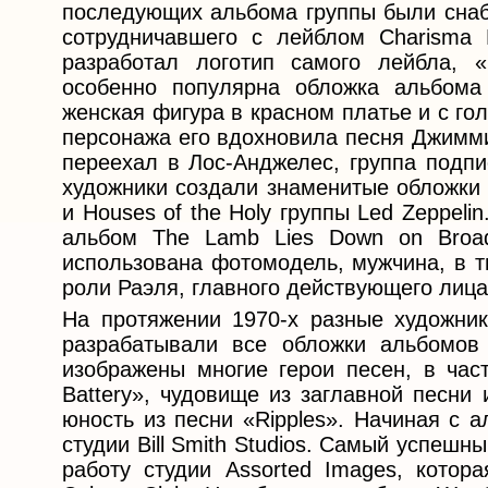
последующих альбома группы были снаб
сотрудничавшего с лейблом Charisma R
разработал логотип самого лейбла, 
особенно популярна обложка альбома 
женская фигура в красном платье и с гол
персонажа его вдохновила песня Джимми
переехал в Лос-Анджелес, группа подпис
художники создали знаменитые обложки а
и Houses of the Holy группы Led Zeppeli
альбом The Lamb Lies Down on Broa
использована фотомодель, мужчина, в т
роли Раэля, главного действующего лица
На протяжении 1970-х разные художник
разрабатывали все обложки альбомов G
изображены многие герои песен, в част
Battery», чудовище из заглавной песни
юность из песни «Ripples». Начиная с 
студии Bill Smith Studios. Самый успешны
работу студии Assorted Images, котор