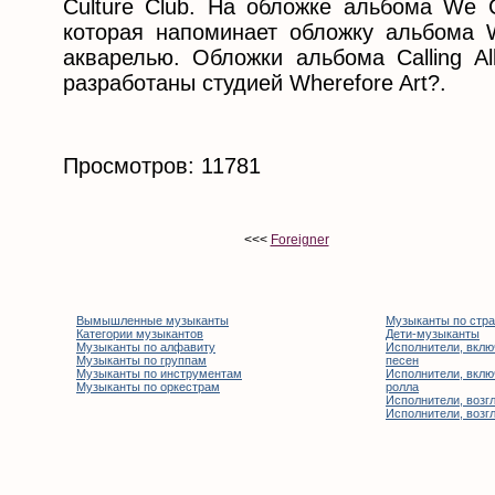
Culture Club. На обложке альбома We C
которая напоминает обложку альбома W
акварелью. Обложки альбома Calling All
разработаны студией Wherefore Art?.
Просмотров: 11781
<<<
Foreigner
Вымышленные музыканты
Музыканты по стр
Категории музыкантов
Дети-музыканты
Музыканты по алфавиту
Исполнители, вклю
Музыканты по группам
песен
Музыканты по инструментам
Исполнители, вклю
Музыканты по оркестрам
ролла
Исполнители, возгл
Исполнители, возгл