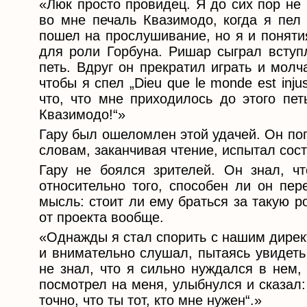
«Люк просто провидец. Я до сих пор не
во мне печаль Квазимодо, когда я пел 
пошел на прослушивание, но я и поняти
для роли Горбуна. Ришар сыграл вступл
петь. Вдруг он прекратил играть и мол
чтобы я спел „Dieu que le monde est inju
что, что мне приходилось до этого пе
Квазимодо!“»
Гару был ошеломлен этой удачей. Он пог
словам, заканчивая чтение, испытал сос
Гару не боялся зрителей. Он знал, ч
относительно того, способен ли он пер
мысль: стоит ли ему браться за такую р
от проекта вообще.
«Однажды я стал спорить с нашим директ
и внимательно слушал, пытаясь увидеть
не знал, что я сильно нуждался в нем,
посмотрел на меня, улыбнулся и сказал:
точно, что ты тот, кто мне нужен“.»