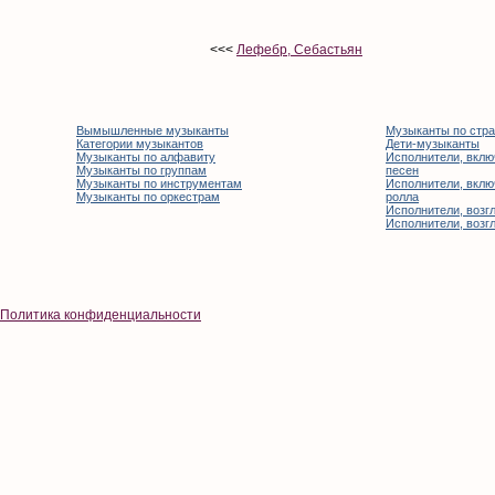
<<<
Лефебр, Себастьян
Вымышленные музыканты
Музыканты по стр
Категории музыкантов
Дети-музыканты
Музыканты по алфавиту
Исполнители, вклю
Музыканты по группам
песен
Музыканты по инструментам
Исполнители, вклю
Музыканты по оркестрам
ролла
Исполнители, возгл
Исполнители, возгл
Политика конфиденциальности