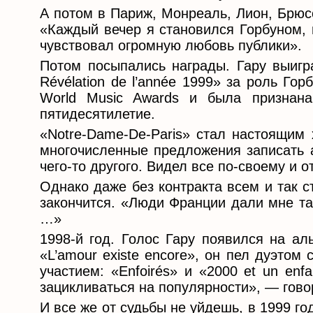
А потом в Париж, Монреаль, Лион, Брюс
«Каждый вечер я становился Горбуном, 
чувствовал огромную любовь публики».
Потом посыпались награды. Гару выигр
Révélation de l’année 1999» за роль Гор
World Music Awards и была признан
пятидесятилетие.
«Notre-Dame-De-Paris» стал настоящим 
многочисленные предложения записать а
чего-то другого. Видел все по-своему и 
Однако даже без контракта всем и так ст
закончится. «Люди Франции дали мне та
…»
1998-й год. Голос Гару появился на аль
«L’amour existe encore», он пел дуэтом
участием: «Enfoirés» и «2000 et un enf
зацикливаться на популярности», — говор
И все же от судьбы не уйдешь, в 1999 г