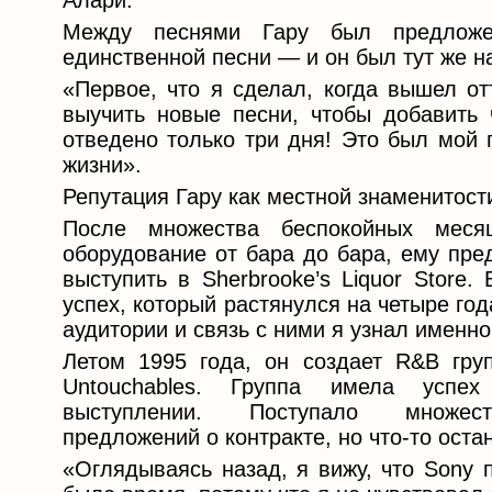
Алари.
Между песнями Гару был предложе
единственной песни — и он был тут же на
«Первое, что я сделал, когда вышел о
выучить новые песни, чтобы добавить 
отведено только три дня! Это был мой 
жизни».
Репутация Гару как местной знаменитост
После множества беспокойных меся
оборудование от бара до бара, ему пре
выступить в Sherbrooke’s Liquor Store
успех, который растянулся на четыре год
аудитории и связь с ними я узнал именно
Летом 1995 года, он создает R&B гру
Untouchables. Группа имела усп
выступлении. Поступало множест
предложений о контракте, но что-то оста
«Оглядываясь назад, я вижу, что Sony 