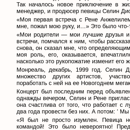
Так началось новое приключение в жи
менеджер, и продюсер певицы Селин Ди
«Моя первая встреча с Рене Анжелилем
мне, пожал мою руку, и…» Это было что-
«Мои родители — мои лучшие друзья и 
встречи, помчался к ним, чтобы рассказ
снова, он сказал мне, что определяющим
моя роль, его, оказывается, впечатли
насколько это рукопожатие изменит его ж
Монреаль, декабрь, 1999 год. Селин Д
множество других артистов, участво
поработать с ней на ее Новогоднем мегак
Концерт был последним перед объявлен
однажды вечером, Селин и Рене приглас
она счастлива от того, что работает с 
два года провести без них. А потом: ' 
«Я был не просто изумлен. Певица н
командой! Это было невероятно! Пре