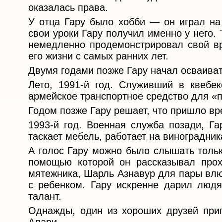
оказалась права.
У отца Гару было хобби — он играл на 
свои уроки Гару получил именно у него.
немедленно продемонстрировал свой вр
его жизни с самых ранних лет.
Двумя годами позже Гару начал осваиват
Лето, 1991-й год. Служивший в квебек
армейское транспортное средство для «
Годом позже Гару решает, что пришло вр
1993-й год. Военная служба позади, Га
таскает мебель, работает на виноградни
А голос Гару можно было слышать тольк
помощью которой он рассказывал прох
мятежника, Шарль Азнавур для пары влю
с ребенком. Гару искренне дарил люд
талант.
Однажды, один из хороших друзей приг