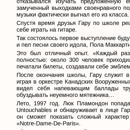
отказывался изучать предложенную е
замученный выходками своенравного по
музыки фактически выгнал его из класса.
Спустя время друзья Гару по школе реш
себе играть на гитаре.
Так состоялось первое выступление буду
и пел песни своего идола, Пола Маккартн
Это был отличный опыт. «Каждый раз
полностью: около 300 человек приходи
печатали билеты, создавали себе эмбле
После окончания школы, Гару служит в 
играя в оркестре Канадских Вооруженны
видел себя напевающим баллады тр
обуздывать неуемного мятежника…
Лето, 1997 год. Люк Пламондон попад
Untouchables и обнаруживает в лице Га
он сможет показать сложный характе
«Notre-Dame-De-Paris».