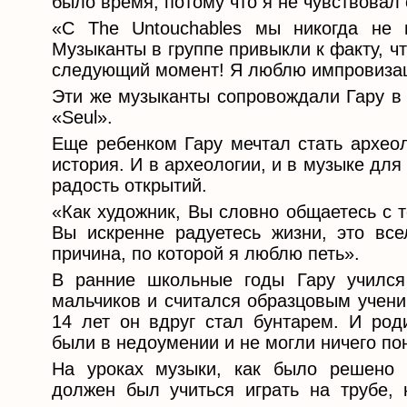
было время, потому что я не чувствовал 
«С The Untouchables мы никогда не 
Музыканты в группе привыкли к факту, чт
следующий момент! Я люблю импровиза
Эти же музыканты сопровождали Гару в 
«Seul».
Еще ребенком Гару мечтал стать археол
история. И в археологии, и в музыке дл
радость открытий.
«Как художник, Вы словно общаетесь с т
Вы искренне радуетесь жизни, это вс
причина, по которой я люблю петь».
В ранние школьные годы Гару учился
мальчиков и считался образцовым учени
14 лет он вдруг стал бунтарем. И род
были в недоумении и не могли ничего по
На уроках музыки, как было решено 
должен был учиться играть на трубе,