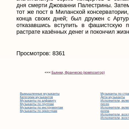
дня смерти Джованни Палестрины. Зате
тот же пост в Миланской консерватории
конца своих дней; был дружен с Артуро
отказавшись вступить в фашистскую 
растрате казённых денег и покончил жиз
Просмотров: 8361
<<<
Бьянки, Франческо (композитор)
Вымышленные музыканты
Музыканты по стр
Категории музыкантов
Дети-музыканты
Музыканты по алфавиту
Исполнители, вклю
Музыканты по группам
песен
Музыканты по инструментам
Исполнители, вклю
Музыканты по оркестрам
ролла
Исполнители, возгл
Исполнители, возгл