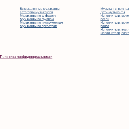
Вымышленные музыканты
Музыканты по стр
Категории музыкантов
Дети-музыканты
Музыканты по алфавиту
Исполнители, вклю
Музыканты по группам
песен
Музыканты по инструментам
Исполнители, вклю
Музыканты по оркестрам
ролла
Исполнители, возгл
Исполнители, возгл
Политика конфиденциальности