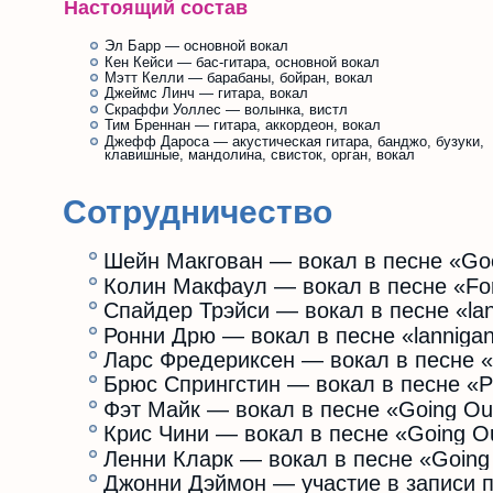
Настоящий состав
Эл Барр — основной вокал
Кен Кейси — бас-гитара, основной вокал
Мэтт Келли — барабаны, бойран, вокал
Джеймс Линч — гитара, вокал
Скраффи Уоллес — волынка, вистл
Тим Бреннан — гитара, аккордеон, вокал
Джефф Дароса — акустическая гитара, банджо, бузуки,
клавишные, мандолина, свисток, орган, вокал
Сотрудничество
Шейн Макгован — вокал в песне «Good
Колин Макфаул — вокал в песне «Fort
Спайдер Трэйси — вокал в песне «lann
Ронни Дрю — вокал в песне «lannigan’
Ларс Фредериксен — вокал в песне «
Брюс Спрингстин — вокал в песне «Peg
Фэт Майк — вокал в песне «Going Out 
Крис Чини — вокал в песне «Going Out
Ленни Кларк — вокал в песне «Going O
Джонни Дэймон — участие в записи пе