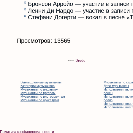
Бронсон Арройо — участие в записи п
Ленни Ди Нардо — участие в записи п
Стефани Догерти — вокал в песне «Th
Просмотров: 13565
<<<
Dredg
Вымышленные музыканты
Музыканты по стр
Категории музыкантов
Дети-музыканты
Музыканты по алфавиту
Исполнители, вклю
Музыканты по группам
песен
Музыканты по инструментам
Исполнители, вклю
Музыканты по оркестрам
ролла
Исполнители, возгл
Исполнители, возгл
Политика конфиденциальности